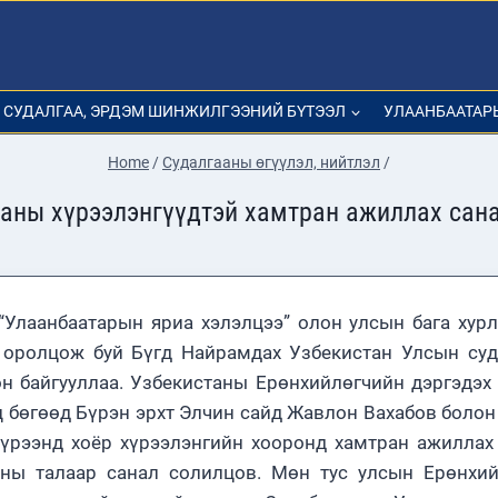
СУДАЛГАА, ЭРДЭМ ШИНЖИЛГЭЭНИЙ БҮТЭЭЛ
УЛААНБААТАР
Home
/
Судалгааны өгүүлэл, нийтлэл
/
аны хүрээлэнгүүдтэй хамтран ажиллах сан
“Улаанбаатарын яриа хэлэлцээ” олон улсын бага хур
д оролцож буй Бүгд Найрамдах Узбекистан Улсын су
он байгууллаа. Узбекистаны Ерөнхийлөгчийн дэргэдэх
 бөгөөд Бүрэн эрхт Элчин сайд Жавлон Вахабов болон
хүрээнд хоёр хүрээлэнгийн хооронд хамтран ажилла
аны талаар санал солилцов. Мөн тус улсын Ерөнхи