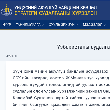
Skip
to
content
НҮҮР
ТАНИЛЦУУЛГА
ХУУЛЬ ЭРХ ЗҮЙ
МЭДЭЭЛЭЛ
Узбекистаны судалга
2025-06-10
Зүүн хойд Азийн аюулгүй байдлын асуудлаарх 
ССХ-ийн захирал, доктор Ж.Мэндээ тус хурал
хүрээлэнгүүдийн төлөөлөгчидтэй уулзалт зохи
судлалын олон улсын хүрээлэнгийн захирал Онц
Кадамбай Султанов нартай хийсэн уулзалтын 
бичгийг байгуулж, цаашдын хамтын ажиллага