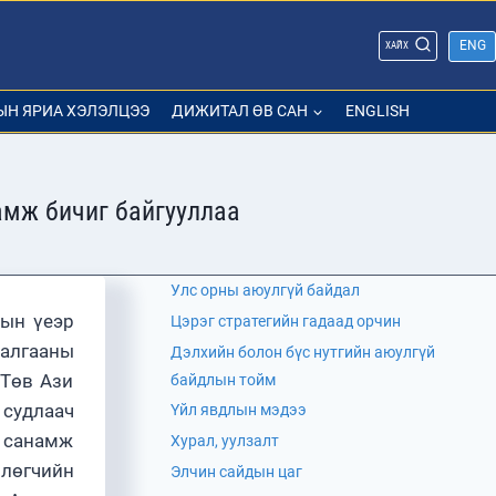
ENG
ХАЙХ
ЫН ЯРИА ХЭЛЭЛЦЭЭ
ДИЖИТАЛ ӨВ САН
ENGLISH
амж бичиг байгууллаа
Улс орны аюулгүй байдал
лын үеэр
Цэрэг стратегийн гадаад орчин
далгааны
Дэлхийн болон бүс нутгийн аюулгүй
 Төв Ази
байдлын тойм
 судлаач
Үйл явдлын мэдээ
х санамж
Хурал, уулзалт
йлөгчийн
Элчин сайдын цаг