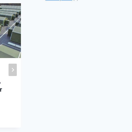
“Элчин сайдын цаг”
хөтөлбөрт ноён
Стефен Даст оролцов
2026-05-25
д
т