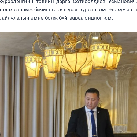
 хүрээлэнгийн төвийн дарга Сотиболдиев Усманович
ллах санамж бичигт гарын үсэг зурсан юм. Энэхүү арг
х айлчлалын өмнө болж буйгаараа онцлог юм.