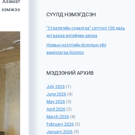
, Азамат
а хэмжээ
СҮҮЛД НЭМЭГДСЭН
“Стратегийн судалгаа” сэтгүүл 100 дахь
дугаараа өлгийдөн авлаа
Номын нээлтийн ёслолын үйл
ажиллагаа боллоо
МЭДЭЭНИЙ АРХИВ
July 2026
(1)
June 2026
(4)
May 2026
(3)
April 2026
(2)
March 2026
(4)
February 2026
(2)
January 2026
(5)