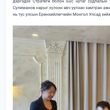
дэргэдэх Стратеги болон Бүс нутаг судлалын
Сулиманов нарыг хүлээн авч уулзан хамтран ажи
нь тус улсын Ерөнхийлөгчийн Монгол Улсад хий