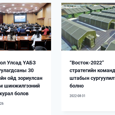
ол Улсад ҮАБЗ
“Восток-2022”
уулагдсаны 30
стратегийн коман
йн ойд зориулсан
штабын сургуулил
м шинжилгээний
болно
 хурал болов
2022-08-31
-26