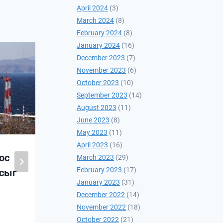
April 2024
(3)
March 2024
(8)
February 2024
(8)
January 2024
(16)
December 2023
(7)
November 2023
(6)
October 2023
(10)
September 2023
(14)
August 2023
(11)
June 2023
(8)
May 2023
(11)
April 2023
(16)
ос
АНУ-ЫН ТЭНГИСИЙН
March 2023
(29)
February 2023
(17)
сыг
ЦЭРГИЙН АХИСАН
January 2023
(31)
ТҮВШНИЙ
December 2022
(14)
СУРГУУЛЬТАЙ
November 2022
(18)
ЦАХИМ УУЛЗАЛТ
October 2022
(21)