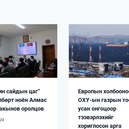
ин сайдын цаг”
Европын холбооно
лбөрт ноён Алмас
ОХУ-ын газрын то
акынов оролцов
усан онгоцоор
тээвэрлэхийг
-24
хориглосон арга