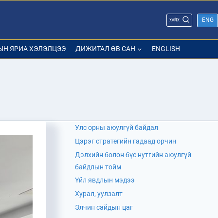
ENG
ХАЙХ
ЫН ЯРИА ХЭЛЭЛЦЭЭ
ДИЖИТАЛ ӨВ САН
ENGLISH
Улс орны аюулгүй байдал
Цэрэг стратегийн гадаад орчин
Дэлхийн болон бүс нутгийн аюулгүй
байдлын тойм
Үйл явдлын мэдээ
Хурал, уулзалт
Элчин сайдын цаг