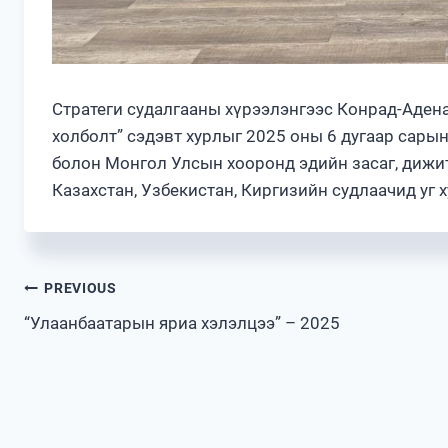
Стратеги судалгааны хүрээлэнгээс Конрад-Адена
холболт” сэдэвт хурлыг 2025 оны 6 дугаар сарын
болон Монгол Улсын хооронд эдийн засаг, дижи
Казахстан, Узбекистан, Киргизийн судлаачид уг
Post
PREVIOUS
“Улаанбаатарын яриа хэлэлцээ” – 2025
navigation