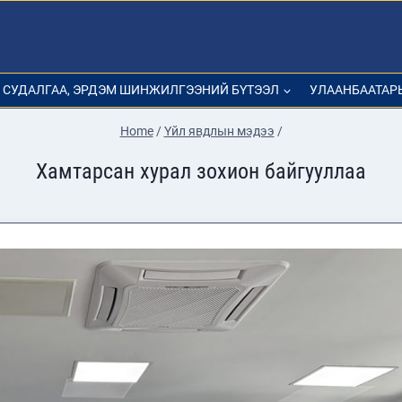
СУДАЛГАА, ЭРДЭМ ШИНЖИЛГЭЭНИЙ БҮТЭЭЛ
УЛААНБААТАР
Home
/
Үйл явдлын мэдээ
/
Хамтарсан хурал зохион байгууллаа