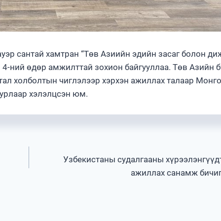
уэр сантай хамтран “Төв Азиийн эдийн засаг болон ди
 4-ний өдөр амжилттай зохион байгууллаа. Төв Азийн б
тал холболтын чиглэлээр хэрхэн ажиллах талаар Монго
 хурлаар хэлэлцсэн юм.
Узбекистаны судалгааны хүрээлэнгүүд
ажиллах санамж бичиг