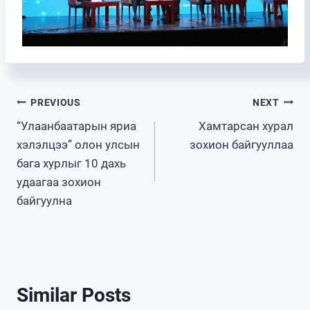
Post
PREVIOUS
NEXT
“Улаанбаатарын яриа
Хамтарсан хурал
navigation
хэлэлцээ” олон улсын
зохион байгууллаа
бага хурлыг 10 дахь
удаагаа зохион
байгуулна
Similar Posts