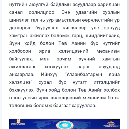
нутгийн аюулгүй байдлын асуудлаар харилцан
санал солилцлоо. Энэ удаагийн хурлын
шинэлэг тал нь уур амьсгалын өөрчлөлтийн үр
дагаврыг бууруулах чиглэлээр улс орнууд
хамтран ажиллах боломж, гарц, шийдлийг хайх,
Зүүн хойд болон Төв Азийн бүс нутгийг
холбосон яриа хэлэлцээний механизм
байгуулах, мөн эрчим хүчний хамтын
ажиллагааг хөгжүүлэх зэрэг асуудалд
анхаарлаа. Ийнхүү “Улаанбаатарын яриа
хэлэлцээ” хурал бүс нутагт итгэлцлийг
бэхжүүлэх, Зүүн хойд болон Төв Азийг холбох
олон улсын яриа хэлэлцээний механизм болж
төлөвших боломж байгааг харууллаа.