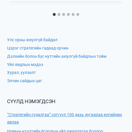
Улс орны аюулгүй байдал
Цэрэг стратегийн гадаад орчин
Дэлхийн болон бүс нутгийн аюулгүй байдлын тойм
Үйл явдлын мэдээ
Хурал, уулзалт
Элчин сайдын цаг
СҮҮЛД НЭМЭГДСЭН
“Стратегийн судалгаа” сэтгүүл 100 дахь дугаараа өлгийдөн
авлаа
Номын нээлтийн ёслолын үйл ажиллагаа боллоо