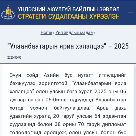
Skip
to
content
Home
/
Үйл явдлын мэдээ
/
“Улаанбаатарын яриа хэлэлцээ” – 2025
2025-06-06
Зүүн хойд Азийн бүс нутагт итгэлцлийг
бэхжүүлэх зорилготой “Улаанбаатарын яриа
хэлэлцээ” олон улсын бага хурал 2025 оны 06
дугаар сарын 05-06-ны өдрүүдэд Улаанбаатар
хотод зохион байгуулагдлаа. Арав дахь
удаагийн хуралд 20 гаруй улсын 64 эрдэмтэн
судлаачид болон 38 орны 70 гаруй дипломат
төлөөлөгчид оролцож, олон улсын болон бүс