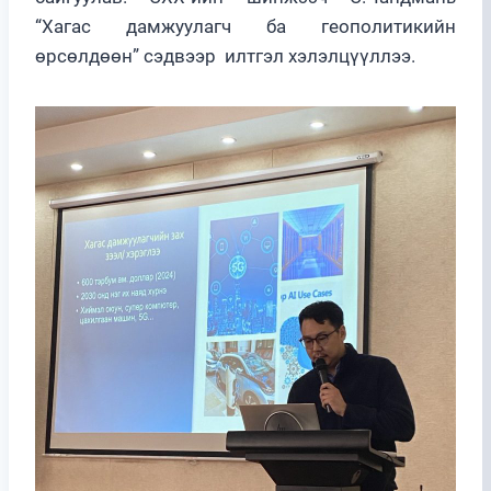
“Хагас дамжуулагч ба геополитикийн
өрсөлдөөн” сэдвээр илтгэл хэлэлцүүллээ.