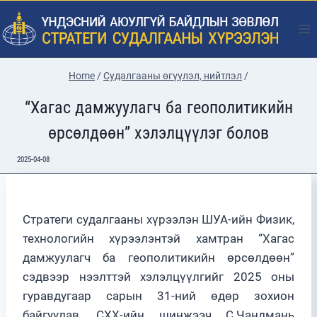
Skip
to
content
Home
/
Судалгааны өгүүлэл, нийтлэл
/
“Хагас дамжуулагч ба геополитикийн
өрсөлдөөн” хэлэлцүүлэг болов
2025-04-08
Стратеги судалгааны хүрээлэн ШУА-ийн Физик,
технологийн хүрээлэнтэй хамтран “Хагас
дамжуулагч ба геополитикийн өрсөлдөөн”
сэдвээр нээлттэй хэлэлцүүлгийг 2025 оны
гуравдугаар сарын 31-ний өдөр зохион
байгуулав. СХХ-ийн шинжээч С.Чандмань