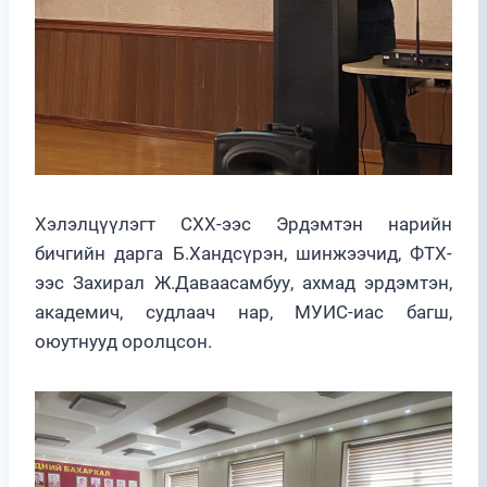
Хэлэлцүүлэгт СХХ-ээс Эрдэмтэн нарийн
бичгийн дарга Б.Хандсүрэн, шинжээчид, ФТХ-
ээс Захирал Ж.Даваасамбуу, ахмад эрдэмтэн,
академич, судлаач нар, МУИС-иас багш,
оюутнууд оролцсон.