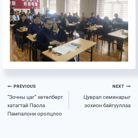
Post
PREVIOUS
NEXT
“Зочны цаг” хөтөлбөрт
Цуврал семинарыг
navigation
хатагтай Паола
зохион байгууллаа
Пампалони оролцлоо