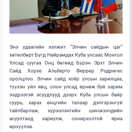
Энэ удаагийн ээлжит “Элчин сайдын цаг”
хөтөлбөрт Бүгд Найрамдах Куба улсаас Монгол
Улсад суугаа Онц бөгөөд Бүрэн Эрхт Элчин
Сайд Хорхе Альберто Феррер Родригес
оролцлоо. Элчин сайд хоёр улсын харилцаа,
түүхэн үйл явц, олон улсад өрнөж буй зарим
ээдрээтэй асуудлууд дээрх Куба улсын байр
суурь, харах өнцгийн талаар дэлгэрэнгүй
тайлбарлаж, хүрээлэнгийн шинжээчдийн
асуултанд хариулж, сонирхолтой яриа
өрнүүлэв.