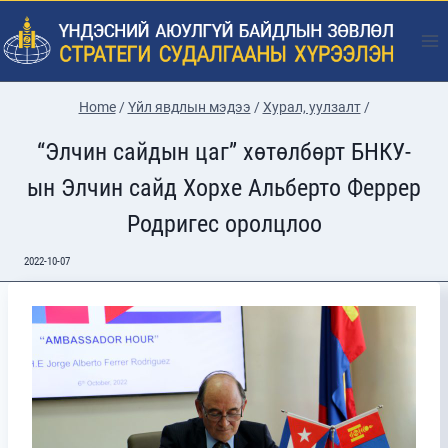
Skip
to
content
Home
/
Үйл явдлын мэдээ
/
Хурал, уулзалт
/
“Элчин сайдын цаг” хөтөлбөрт БНКУ-
ын Элчин сайд Хорхе Альберто Феррер
Родригес оролцлоо
2022-10-07