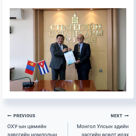
Post
PREVIOUS
NEXT
ОХУ-ын цөмийн
Монгол Улсын эдийн
navigation
зэвсгийн номлолын
засгийн өсөлт ирэх