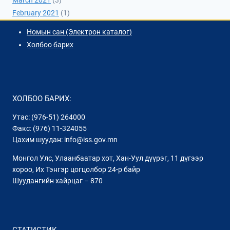
February 2021
(1)
Номын сан (Электрон каталог)
Холбоо барих
ХОЛБОО БАРИХ:
Утас: (976-51) 264000
Факс: (976) 11-324055
Цахим шуудан: info@iss.gov.mn
Монгол Улс, Улаанбаатар хот, Хан-Уул дүүрэг, 11 дүгээр
хороо, Их Тэнгэр цогцолбор 24-р байр
Шуудангийн хайрцаг – 870
СТАТИСТИК