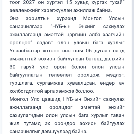
тоог 2027 он хүртэл 15 хувьд хүргэх тухай”
зөвлөмжийг хэрэгжүүлэн ажиллаж байна.
Энэ зорилтын хүрээнд Монгол Улсын
санаачилгаар “НҮБ-ын Энхийг сахиулах
ажиллагаанд эмэгтэй цэргийн алба хаагчийн
оролцоо” сэдэвт олон улсын бага хурлыг
Улаанбаатар хотноо энэ оны 06 дугаар сард
амжилттай зохион байгуулсан бөгөөд дэлхийн
30 гаруй улс орон болон олон улсын
байгууллагын төлөөлөл оролцож, мэдлэг,
туршлага, сургамжаа хуваалцсан, өндөр ач
холбогдолтой арга хэмжээ боллоо.
Монгол Улс цаашид НҮБ-ын Энхийг сахиулах
ажиллагаанд оролцдог эмэгтэй энхийг
сахиулагчдын олон улсын бага хурлыг таван
жил тутамд эх орондоо зохион байгуулах
санаачилгыг дэвшүүлээд байна.