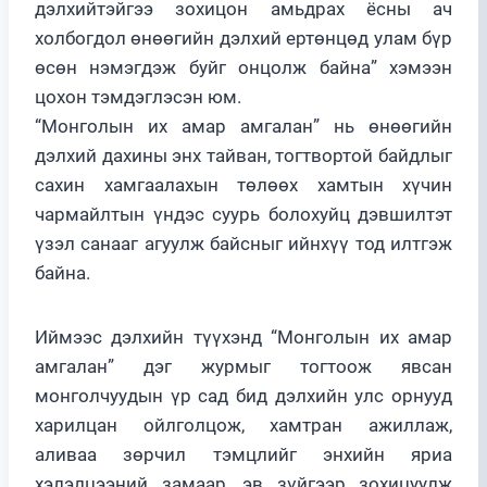
дэлхийтэйгээ зохицон амьдрах ёсны ач
холбогдол өнөөгийн дэлхий ертөнцөд улам бүр
өсөн нэмэгдэж буйг онцолж байна” хэмээн
цохон тэмдэглэсэн юм.
“Монголын их амар амгалан” нь өнөөгийн
дэлхий дахины энх тайван, тогтвортой байдлыг
сахин хамгаалахын төлөөх хамтын хүчин
чармайлтын үндэс суурь болохуйц дэвшилтэт
үзэл санааг агуулж байсныг ийнхүү тод илтгэж
байна.
Иймээс дэлхийн түүхэнд “Монголын их амар
амгалан” дэг журмыг тогтоож явсан
монголчуудын үр сад бид дэлхийн улс орнууд
харилцан ойлголцож, хамтран ажиллаж,
аливаа зөрчил тэмцлийг энхийн яриа
хэлэлцээний замаар, эв зүйгээр зохицуулж