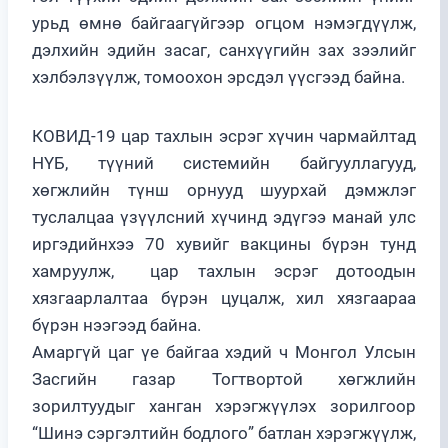
урьд өмнө байгаагүйгээр огцом нэмэгдүүлж,
дэлхийн эдийн засаг, санхүүгийн зах зээлийг
хэлбэлзүүлж, томоохон эрсдэл үүсгээд байна.
КОВИД-19 цар тахлын эсрэг хүчин чармайлтад
НҮБ, түүний системийн байгууллагууд,
хөгжлийн түнш орнууд шуурхай дэмжлэг
туслалцаа үзүүлсний хүчинд эдүгээ манай улс
иргэдийнхээ 70 хувийг вакцины бүрэн тунд
хамруулж, цар тахлын эсрэг дотоодын
хязгаарлалтаа бүрэн цуцалж, хил хязгаараа
бүрэн нээгээд байна.
Амаргүй цаг үе байгаа хэдий ч Монгол Улсын
Засгийн газар Тогтвортой хөгжлийн
зорилтуудыг ханган хэрэгжүүлэх зорилгоор
“Шинэ сэргэлтийн бодлого” батлан хэрэгжүүлж,