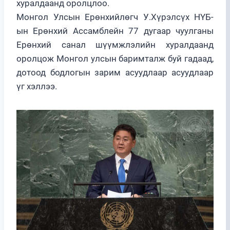
хуралдаанд оролцлоо.
Монгол Улсын Ерөнхийлөгч У.Хүрэлсүх НҮБ-
ын Ерөнхий Ассамблейн 77 дугаар чуулганы
Ерөнхий санал шүүмжлэлийн хуралдаанд
оролцож Монгол улсын баримталж буй гадаад,
дотоод бодлогын зарим асуудлаар асуудлаар
үг хэллээ.