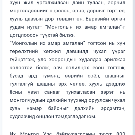
зуун жил үргэлжилсэн дайн тулаан, зөрчил
мөргөлдөөнийг эцэслэн, өрнө, дорныг төрт ёс,
хууль цаазын дор төвшитгөн, Евразийн өргөн
уудам нутагт “Монголын их амар амгалан”-г
цогцлоосон түүхтэй билээ.
“Монголын их амар амгалан” тогтсон нь хүн
төрөлхтний хөгжил дэвшилд чухал үүрэг
гүйцэтгэж, улс хоорондын худалдаа арилжаа
чөлөөтэй болж, элч солилцох ёсон тогтож,
бусад ард түмэнд өөрийн соёл, шашныг
тулгалгүй шашны эрх чөлөө, хууль дээдлэх
ёсны үзэл санааг тунхагласан зэрэг нь
монголчуудын дэлхийн түүхэнд оруулсан чухал
хувь нэмэр байсныг дэлхийн эрдэмтэн,
судлаачид онцлон тэмдэглэдэг юм.
Их Монгол Улс байгуулагдсаны түүхт 800