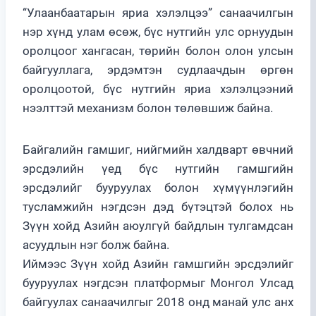
“Улаанбаатарын яриа хэлэлцээ” санаачилгын
нэр хүнд улам өсөж, бүс нутгийн улс орнуудын
оролцоог хангасан, төрийн болон олон улсын
байгууллага, эрдэмтэн судлаачдын өргөн
оролцоотой, бүс нутгийн яриа хэлэлцээний
нээлттэй механизм болон төлөвшиж байна.
Байгалийн гамшиг, нийгмийн халдварт өвчний
эрсдэлийн үед бүс нутгийн гамшгийн
эрсдэлийг бууруулах болон хүмүүнлэгийн
тусламжийн нэгдсэн дэд бүтэцтэй болох нь
Зүүн хойд Азийн аюулгүй байдлын тулгамдсан
асуудлын нэг болж байна.
Иймээс Зүүн хойд Азийн гамшгийн эрсдэлийг
бууруулах нэгдсэн платформыг Монгол Улсад
байгуулах санаачилгыг 2018 онд манай улс анх