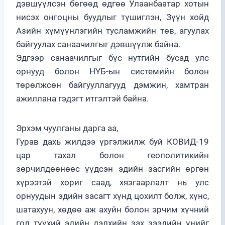
дэвшүүлсэн бөгөөд өдгөө Улаанбаатар хотын
нисэх онгоцны буудлыг түшиглэн, Зүүн хойд
Азийн хүмүүнлэгийн тусламжийн төв, агуулах
байгуулах санаачилгыг дэвшүүлж байна.
Эдгээр санаачилгыг бүс нутгийн бусад улс
орнууд болон НҮБ-ын системийн болон
төрөлжсөн байгууллагууд дэмжин, хамтран
ажиллана гэдэгт итгэлтэй байна.
Эрхэм чуулганы дарга аа,
Гурав дахь жилдээ үргэлжилж буй КОВИД-19
цар тахал болон геополитикийн
зөрчилдөөнөөс үүдсэн эдийн засгийн өргөн
хүрээтэй хориг саад, хязгаарлалт нь улс
орнуудын эдийн засагт хүнд цохилт болж, хүнс,
шатахуун, хөдөө аж ахуйн болон эрчим хүчний
гол түүхий эдийн дэлхийн зах зээлийн үнийг