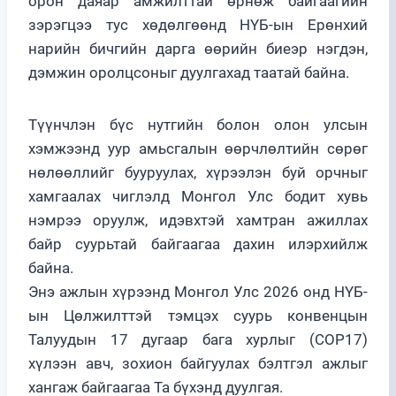
орон даяар амжилттай өрнөж байгаагийн
зэрэгцээ тус хөдөлгөөнд НҮБ-ын Ерөнхий
нарийн бичгийн дарга өөрийн биеэр нэгдэн,
дэмжин оролцсоныг дуулгахад таатай байна.
Түүнчлэн бүс нутгийн болон олон улсын
хэмжээнд уур амьсгалын өөрчлөлтийн сөрөг
нөлөөллийг бууруулах, хүрээлэн буй орчныг
хамгаалах чиглэлд Монгол Улс бодит хувь
нэмрээ оруулж, идэвхтэй хамтран ажиллах
байр суурьтай байгаагаа дахин илэрхийлж
байна.
Энэ ажлын хүрээнд Монгол Улс 2026 онд НҮБ-
ын Цөлжилттэй тэмцэх суурь конвенцын
Талуудын 17 дугаар бага хурлыг (COP17)
хүлээн авч, зохион байгуулах бэлтгэл ажлыг
хангаж байгаагаа Та бүхэнд дуулгая.