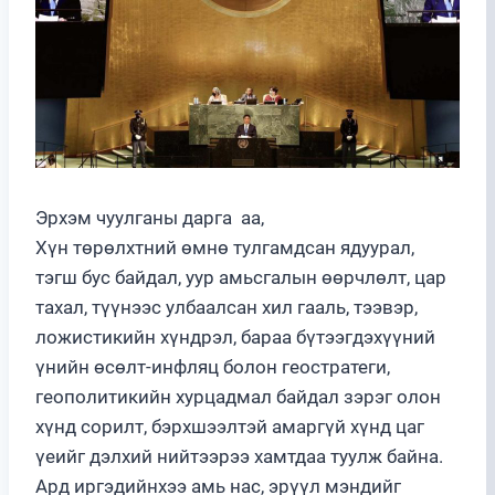
Эрхэм чуулганы дарга аа,
Хүн төрөлхтний өмнө тулгамдсан ядуурал,
тэгш бус байдал, уур амьсгалын өөрчлөлт, цар
тахал, түүнээс улбаалсан хил гааль, тээвэр,
ложистикийн хүндрэл, бараа бүтээгдэхүүний
үнийн өсөлт-инфляц болон геостратеги,
геополитикийн хурцадмал байдал зэрэг олон
хүнд сорилт, бэрхшээлтэй амаргүй хүнд цаг
үеийг дэлхий нийтээрээ хамтдаа туулж байна.
Ард иргэдийнхээ амь нас, эрүүл мэндийг