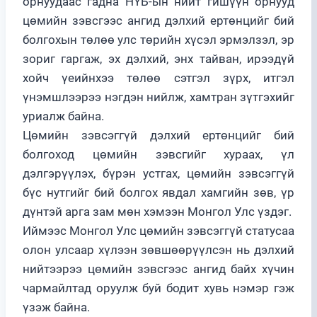
орнуудаас гадна НҮБ-ын нийт гишүүн орнууд
цөмийн зэвсгээс ангид дэлхий ертөнцийг бий
болгохын төлөө улс төрийн хүсэл эрмэлзэл, эр
зориг гаргаж, эх дэлхий, энх тайван, ирээдүй
хойч үеийнхээ төлөө сэтгэл зүрх, итгэл
үнэмшлээрээ нэгдэн нийлж, хамтран зүтгэхийг
уриалж байна.
Цөмийн зэвсэггүй дэлхий ертөнцийг бий
болгоход цөмийн зэвсгийг хураах, үл
дэлгэрүүлэх, бүрэн устгах, цөмийн зэвсэггүй
бүс нутгийг бий болгох явдал хамгийн зөв, үр
дүнтэй арга зам мөн хэмээн Монгол Улс үздэг.
Иймээс Монгол Улс цөмийн зэвсэггүй статусаа
олон улсаар хүлээн зөвшөөрүүлсэн нь дэлхий
нийтээрээ цөмийн зэвсгээс ангид байх хүчин
чармайлтад оруулж буй бодит хувь нэмэр гэж
үзэж байна.