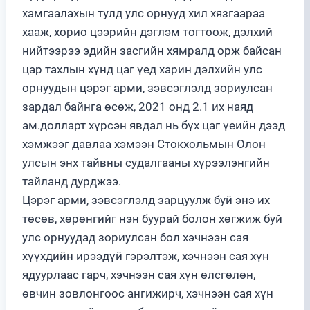
хамгаалахын тулд улс орнууд хил хязгаараа
хааж, хорио цээрийн дэглэм тогтоож, дэлхий
нийтээрээ эдийн засгийн хямралд орж байсан
цар тахлын хүнд цаг үед харин дэлхийн улс
орнуудын цэрэг арми, зэвсэглэлд зориулсан
зардал байнга өсөж, 2021 онд 2.1 их наяд
ам.долларт хүрсэн явдал нь бүх цаг үеийн дээд
хэмжээг давлаа хэмээн Стокхольмын Олон
улсын энх тайвны судалгааны хүрээлэнгийн
тайланд дурджээ.
Цэрэг арми, зэвсэглэлд зарцуулж буй энэ их
төсөв, хөрөнгийг нэн буурай болон хөгжиж буй
улс орнуудад зориулсан бол хэчнээн сая
хүүхдийн ирээдүй гэрэлтэж, хэчнээн сая хүн
ядуурлаас гарч, хэчнээн сая хүн өлсгөлөн,
өвчин зовлонгоос ангижирч, хэчнээн сая хүн