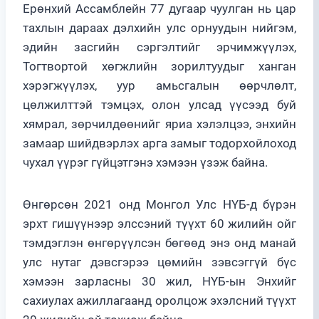
Ерөнхий Ассамблейн 77 дугаар чуулган нь цар
тахлын дараах дэлхийн улс орнуудын нийгэм,
эдийн засгийн сэргэлтийг эрчимжүүлэх,
Тогтвортой хөгжлийн зорилтуудыг ханган
хэрэгжүүлэх, уур амьсгалын өөрчлөлт,
цөлжилттэй тэмцэх, олон улсад үүсээд буй
хямрал, зөрчилдөөнийг яриа хэлэлцээ, энхийн
замаар шийдвэрлэх арга замыг тодорхойлоход
чухал үүрэг гүйцэтгэнэ хэмээн үзэж байна.
Өнгөрсөн 2021 онд Монгол Улс НҮБ-д бүрэн
эрхт гишүүнээр элссэний түүхт 60 жилийн ойг
тэмдэглэн өнгөрүүлсэн бөгөөд энэ онд манай
улс нутаг дэвсгэрээ цөмийн зэвсэггүй бүс
хэмээн зарласны 30 жил, НҮБ-ын Энхийг
сахиулах ажиллагаанд оролцож эхэлсний түүхт