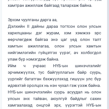
хамтран ажиллаж байгаад талархаж байна.
Эрхэм чуулганы дарга аа,
Дэлхийн II дайны дараа тогтсон олон улсын
харилцааны дэг журам, хэм хэмжээ эрс
өөрчлөгдөж байгаа энэ цаг үед олон талт
хамтын ажиллагаа, олон улсын хамтын
нийгэмлэгийн гүйцэтгэх үүрэг, ач холбогдол
улам бүр нэмэгдэж байна.
Ийм ч учраас НҮБ-ын шинэчлэлийг
эрчимжүүлэх, тус байгууллагын байр суурь,
үүргийг бататган бэхжүүлэхэд гишүүн улс бүр
идэвхтэй оролцох нь нэн чухал гэж үзэж байна.
НҮБ-ын шинэчлэлийн суурь асуудал нь олон
улсын энх тайван, аюулгүй байдлыг сахин
хамгаалахад онцгой эрх, үүрэгтэй НҮБ-ын