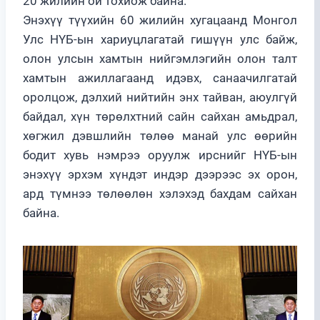
20 жилийн ой тохиож байна.
Энэхүү түүхийн 60 жилийн хугацаанд Монгол
Улс НҮБ-ын хариуцлагатай гишүүн улс байж,
олон улсын хамтын нийгэмлэгийн олон талт
хамтын ажиллагаанд идэвх, санаачилгатай
оролцож, дэлхий нийтийн энх тайван, аюулгүй
байдал, хүн төрөлхтний сайн сайхан амьдрал,
хөгжил дэвшлийн төлөө манай улс өөрийн
бодит хувь нэмрээ оруулж ирснийг НҮБ-ын
энэхүү эрхэм хүндэт индэр дээрээс эх орон,
ард түмнээ төлөөлөн хэлэхэд бахдам сайхан
байна.