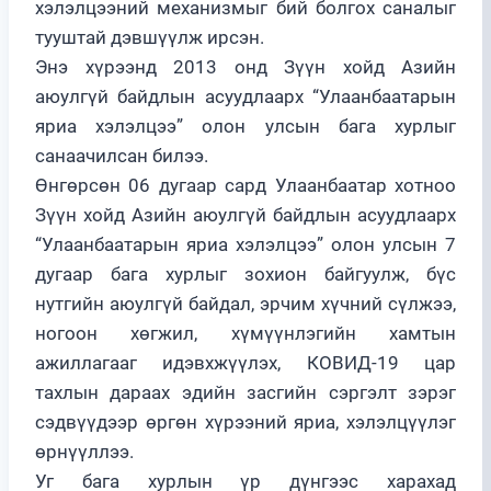
хэлэлцээний механизмыг бий болгох саналыг
тууштай дэвшүүлж ирсэн.
Энэ хүрээнд 2013 онд Зүүн хойд Азийн
аюулгүй байдлын асуудлаарх “Улаанбаатарын
яриа хэлэлцээ” олон улсын бага хурлыг
санаачилсан билээ.
Өнгөрсөн 06 дугаар сард Улаанбаатар хотноо
Зүүн хойд Азийн аюулгүй байдлын асуудлаарх
“Улаанбаатарын яриа хэлэлцээ” олон улсын 7
дугаар бага хурлыг зохион байгуулж, бүс
нутгийн аюулгүй байдал, эрчим хүчний сүлжээ,
ногоон хөгжил, хүмүүнлэгийн хамтын
ажиллагааг идэвхжүүлэх, КОВИД-19 цар
тахлын дараах эдийн засгийн сэргэлт зэрэг
сэдвүүдээр өргөн хүрээний яриа, хэлэлцүүлэг
өрнүүллээ.
Уг бага хурлын үр дүнгээс харахад