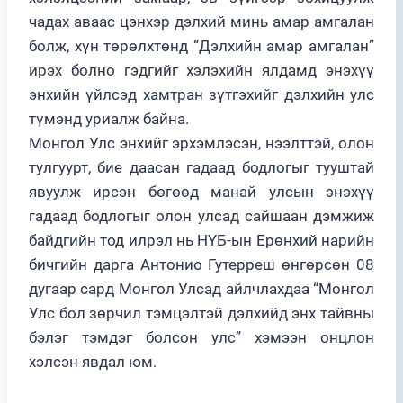
чадах аваас цэнхэр дэлхий минь амар амгалан
болж, хүн төрөлхтөнд “Дэлхийн амар амгалан”
ирэх болно гэдгийг хэлэхийн ялдамд энэхүү
энхийн үйлсэд хамтран зүтгэхийг дэлхийн улс
түмэнд уриалж байна.
Монгол Улс энхийг эрхэмлэсэн, нээлттэй, олон
тулгуурт, бие даасан гадаад бодлогыг тууштай
явуулж ирсэн бөгөөд манай улсын энэхүү
гадаад бодлогыг олон улсад сайшаан дэмжиж
байдгийн тод илрэл нь НҮБ-ын Ерөнхий нарийн
бичгийн дарга Антонио Гутерреш өнгөрсөн 08
дугаар сард Монгол Улсад айлчлахдаа “Монгол
Улс бол зөрчил тэмцэлтэй дэлхийд энх тайвны
бэлэг тэмдэг болсон улс” хэмээн онцлон
хэлсэн явдал юм.