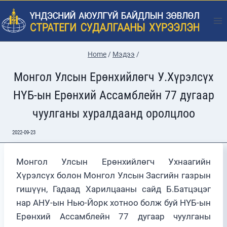
Skip
to
content
Home
/
Мэдээ
/
Монгол Улсын Ерөнхийлөгч У.Хүрэлсүх
НҮБ-ын Ерөнхий Ассамблейн 77 дугаар
чуулганы хуралдаанд оролцлоо
2022-09-23
Монгол Улсын Ерөнхийлөгч Ухнаагийн
Хүрэлсүх болон Монгол Улсын Засгийн газрын
гишүүн, Гадаад Харилцааны сайд Б.Батцэцэг
нар АНУ-ын Нью-Йорк хотноо болж буй НҮБ-ын
Ерөнхий Ассамблейн 77 дугаар чуулганы