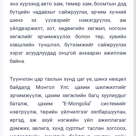
энэ хүрээнд авто зам, төмөр зам, боомтын дэд
бүтцийн чадавхыг сайжруулах, эрчим хүчний
шинэ эх үүсвэрийг нэмэгдүүлэх, аж
үйлдвэржилт, хот, хөдөөгийн хөгжил, ногоон
хөгжлийг эрчимжүүлэх болон төр, хувийн
хэвшлийн түншлэл, бүтээмжийг сайжруулах
зэрэг асуудлуудад онцгой анхааран ажиллаж
байна.
Түүнчлэн цар тахлын хүнд цаг үе, шинэ нөхцөл
байдалд Монгол Улс цахим шилжилтийг
эрчимжүүлж, цахим хөгжлийн багц хуулиудыг
баталж, цахим “E-Mongolia” системийг
нэвтрүүлж, төрийн үйлчилгээг хялбаршуулан,
иргэд, аж ахуй нэгжийн үйл ажиллагааг
дэмжих, авлига, хүнд суртлыг таслан зогсоох,