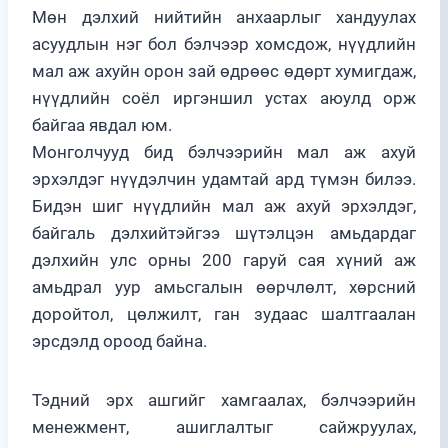
Мөн дэлхий нийтийн анхаарлыг хандуулах
асуудлын нэг бол бэлчээр хомсдож, нүүдлийн
мал аж ахуйн орон зай өдрөөс өдөрт хумигдаж,
нүүдлийн соёл иргэншил устах аюулд орж
байгаа явдал юм.
Монголчууд бид бэлчээрийн мал аж ахуй
эрхэлдэг нүүдэлчин удамтай ард түмэн билээ.
Бидэн шиг нүүдлийн мал аж ахуй эрхэлдэг,
байгаль дэлхийтэйгээ шүтэлцэн амьдардаг
дэлхийн улс орны 200 гаруй сая хүний аж
амьдрал уур амьсгалын өөрчлөлт, хөрсний
доройтол, цөлжилт, ган зудаас шалтгаалан
эрсдэлд ороод байна.
Тэдний эрх ашгийг хамгаалах, бэлчээрийн
менежмент, ашиглалтыг сайжруулах,