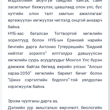
мэдээллийн аюулгүй байдлыг хангах, сайн
засаглалыг бэхжүүлэх, цаашлаад олон улс, бүс
нутгийн олон талт хамтын ажиллагааг
өргөжүүлэн хөгжүүлэх чиглэлд онцгой анхаарч
байна.
НҮБ-аас баталсан Тогтвортой хөгжлийн
зорилтууд болон НҮБ-ын Ерөнхий нарийн
бичгийн дарга Антонио Гутеррешийн “Бидний
нийтлэг зорилго” илтгэлдээ дэвшүүлсэн
хөгжлийн суурь асуудлуудыг Монгол Улс бүрэн
дэмжиж байгаа бөгөөд өөрийн улсын “Алсын
хараа-2050” хөгжлийн баримт бичиг болон
“Шинэ сэргэлтийн бодлого”-той уялдуулан
хэрэгжүүлж байна.
Эрхэм чуулганы дарга аа,
Дэлхийн уур амьсгалын өөрчлөлт, биологийн