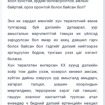
хоол хүнстэй, эрдэм боловсролтой, ажлын
байртай, орох оронтой болох байсан бол?
Энэ их зардал мөнгийг хүн төрөлхтний өмнө
тулгараад буй дэлхийн дулаарал, уур
амьсгалын өөрчлөлттэй тэмцэх их үйлсэд
зарцуулсан бол ямар их ахиц дэвшил гарч
болох байсан бол гэдгийг дэлхий нийтээрээ
эргэцүүлэн бодож, тунгаан үзэх цаг нэгэнт
болжээ.
Хүн төрөлхтөн өнгөрсөн XX зуунд дэлхийн
хоёр том дайн үзэж, хохирол хөнөөл амсаж,
хүйтэн дайны зэврүүн уур амьсгалд амьдарч,
хагарал талцал, шашин хоорондын
мөргөлдөөн, терроризм зэрэг гай гамшиг,
гашуун зовлонг хангалттай туулсан атал
өнөөдөр ч бидний дэлхий ертөнцийн нөхцөл