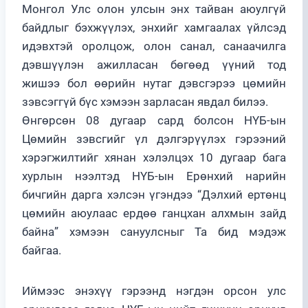
Монгол Улс олон улсын энх тайван аюулгүй
байдлыг бэхжүүлэх, энхийг хамгаалах үйлсэд
идэвхтэй оролцож, олон санал, санаачилга
дэвшүүлэн ажилласан бөгөөд үүний тод
жишээ бол өөрийн нутаг дэвсгэрээ цөмийн
зэвсэггүй бүс хэмээн зарласан явдал билээ.
Өнгөрсөн 08 дугаар сард болсон НҮБ-ын
Цөмийн зэвсгийг үл дэлгэрүүлэх гэрээний
хэрэгжилтийг хянан хэлэлцэх 10 дугаар бага
хурлын нээлтэд НҮБ-ын Ерөнхий нарийн
бичгийн дарга хэлсэн үгэндээ “Дэлхий ертөнц
цөмийн аюулаас ердөө ганцхан алхмын зайд
байна” хэмээн сануулсныг Та бид мэдэж
байгаа.
Иймээс энэхүү гэрээнд нэгдэн орсон улс