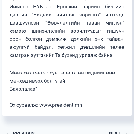
Иймээс НҮБ-ын Ерөнхий нарийн бичгийн
даргын “Бидний нийтлэг зорилго” илтгэлд
дэвшүүлсэн “Өөрчлөлтийн таван чиглэл”
хэмээх шинэчлэлийн зорилтуудыг гишүүн
орон болгон дэмжиж, дэлхийн энх тайван,
аюулгүй байдал, хөгжил дэвшлийн төлөө
хамтран зүтгэхийг Та бүхэнд уриалж байна.
Мөнх хөх тэнгэр хүн төрөлхтөн биднийг өнө
мөнхөд ивээх болтугай.
Баярлалаа”
Эх сурвалж: www.president.mn
PREVIOUS
NEXT