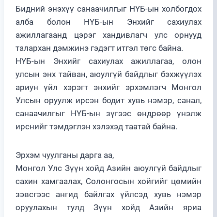
Бидний энэхүү санаачилгыг НҮБ-ын холбогдох
алба болон НҮБ-ын Энхийг сахиулах
ажиллагаанд цэрэг хандивлагч улс орнууд
талархан дэмжинэ гэдэгт итгэл төгс байна.
НҮБ-ын Энхийг сахиулах ажиллагаа, олон
улсын энх тайван, аюулгүй байдлыг бэхжүүлэх
ариун үйл хэрэгт энхийг эрхэмлэгч Монгол
Улсын оруулж ирсэн бодит хувь нэмэр, санал,
санаачилгыг НҮБ-ын зүгээс өндрөөр үнэлж
ирснийг тэмдэглэн хэлэхэд таатай байна.
Эрхэм чуулганы дарга аа,
Монгол Улс Зүүн хойд Азийн аюулгүй байдлыг
сахин хамгаалах, Солонгосын хойгийг цөмийн
зэвсгээс ангид байлгах үйлсэд хувь нэмэр
оруулахын тулд Зүүн хойд Азийн яриа