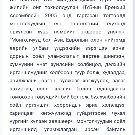
жилийн ойг тохиолдуулан НҮБ-ын Ерөнхий
Ассамблейн 2005 онд гаргасан тогтоолд
монголчуудын хүн төрөлхтний түүхэнд
оруулсан хувь нэмрийг өндрөөр үнэлэн,
“Монголчууд бол Ази, Европын олон нийгэмд
өөрийн улбааг үлдээхийн зэрэгцээ өрнө,
дорнын соёл уламжлалыг өөртөө шингээн,
хүмүүний үнэт зүйлсийн солбицол, дэлхийн
иргэншлүүдийг холбосон гүүр болж, худалдаа,
арилжааны өргөн сүлжээг хөгжүүлэх, засаг
захиргаа, соёл, шашин болон худалдааны
томоохон төвүүдийг бий болгож, бүх хэлбэрийн
соёл иргэншил хоорондын яриа хэлэлцээ,
харилцааг хөгжүүлэхэд гүйцэтгэсэн чухал
үүргийг хүлээн зөвшөөрч, монголчуудын соёл
иргэншилд уламжлагдан ирсэн байгаль