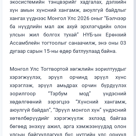
экосистемийн тэнцвэрийг хадгалах, дэлхийн
хүн амын хүнсний хангамж, аюулгүй байдлыг
хангах үүднээс Монгол Улс 2026 оныг “Бэлчээр
ба нүүдлийн мал аж ахуй эрхлэгчдийн олон
улсын жил болгох тухай” НҮБ-ын Ерөнхий
Ассамблейн тогтоолыг санаачилж, энэ оны 03
дугаар сарын 15-ны өдөр батлуулаад байна.
Монгол Улс Тогтвортой хөгжлийн зорилтуудыг
хэрэгжүүлэх, эрүүл орчинд эрүүл хүнс
хэрэглэж, эрүүл амьдрах орчин бүрдүүлэх
зорилгоор “Тэрбум мод” үндэсний
хөдөлгөөний зэрэгцээ “Хүнсний хангамж,
аюулгүй байдал”, “Эрүүл монгол хүн” үндэсний
хөтөлбөрүүдийг хэрэгжүүлж эхлээд байгаа
бөгөөд энэхүү ажил, арга хэмжээнүүдэд олон
улсын байгууллагууд бүс нутгийн улс орнууд