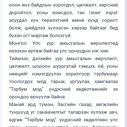
олон янз байдлын хорогдол, цөлжилт, хөрсний
доройтол, усны хомсдол, ган гачиг зэрэг
асуудал хүн төрөлхтний өмнө хүнд сорилт
болж, шийдлээ хүлээсэн хэвээр байгааг бид
бүхэн огт мартаж болохгүй.
Монгол Улс уур амьсгалын өөрчлөлтөд
ихээхэн өртөж байгаа улс орнуудын нэг юм.
Тиймээс дэлхийн уур амьсгалын өөрчлөлт,
цөлжилт, шороон шуургатай тэмцэх, ой, усны
нөөцийг нэмэгдүүлэх зорилгоор тэрбумаар
тоологдох мод тарьж, ургуулах, хамгаалах
“Тэрбум мод” үндэсний хөдөлгөөнийг эх
орондоо өрнүүлж байна.
Манай ард түмэн, Засгийн газар, хөгжлийн
түншүүд уг санаачилгыг талархан хүлээж авч,
өдгөө “Тэрбум мод” үндэсний хөдөлгөөн улс