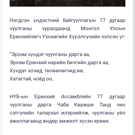
Нэгдсэн үндэстний байгууллагын 77 дугаар
чуулганы хуралдаанд Монгол Улсын
Ерөнхийлөгч Ухнаагийн Хүрэлсүхийн хэлсэн үг:
“Эрхэм хүндэт чуулганы дарга аа,
Эрхэм Ерөнхий нарийн бичгийн дарга аа,
Хүндэт зочид, төлөөлөгчид өө,
Хатагтай, ноёд оо,
НҮБ-ын Ерөнхий Ассамблейн 77 дугаар
чуулганы дарга Чаба Көрөши Танд чин
сэтгэлийн талархал илэрхийлж, чуулганы үйл
ажиллагаанд өндөр амжилт хүсэн ерөөе.