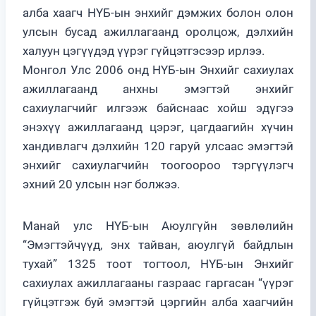
алба хаагч НҮБ-ын энхийг дэмжих болон олон
улсын бусад ажиллагаанд оролцож, дэлхийн
халуун цэгүүдэд үүрэг гүйцэтгэсээр ирлээ.
Монгол Улс 2006 онд НҮБ-ын Энхийг сахиулах
ажиллагаанд анхны эмэгтэй энхийг
сахиулагчийг илгээж байснаас хойш эдүгээ
энэхүү ажиллагаанд цэрэг, цагдаагийн хүчин
хандивлагч дэлхийн 120 гаруй улсаас эмэгтэй
энхийг сахиулагчийн тоогоороо тэргүүлэгч
эхний 20 улсын нэг болжээ.
Манай улс НҮБ-ын Аюулгүйн зөвлөлийн
“Эмэгтэйчүүд, энх тайван, аюулгүй байдлын
тухай” 1325 тоот тогтоол, НҮБ-ын Энхийг
сахиулах ажиллагааны газраас гаргасан “үүрэг
гүйцэтгэж буй эмэгтэй цэргийн алба хаагчийн