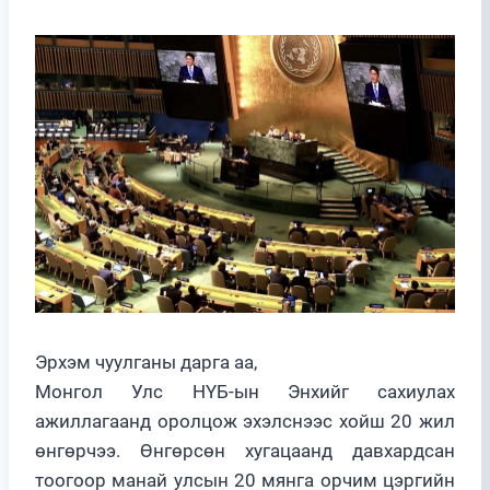
Эрхэм чуулганы дарга аа,
Монгол Улс НҮБ-ын Энхийг сахиулах
ажиллагаанд оролцож эхэлснээс хойш 20 жил
өнгөрчээ. Өнгөрсөн хугацаанд давхардсан
тоогоор манай улсын 20 мянга орчим цэргийн