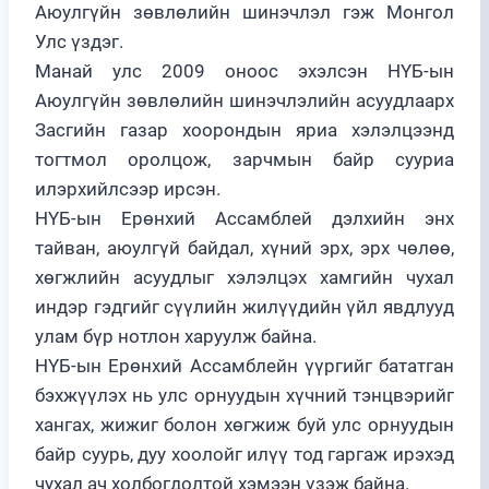
Аюулгүйн зөвлөлийн шинэчлэл гэж Монгол
Улс үздэг.
Манай улс 2009 оноос эхэлсэн НҮБ-ын
Аюулгүйн зөвлөлийн шинэчлэлийн асуудлаарх
Засгийн газар хоорондын яриа хэлэлцээнд
тогтмол оролцож, зарчмын байр сууриа
илэрхийлсээр ирсэн.
НҮБ-ын Ерөнхий Ассамблей дэлхийн энх
тайван, аюулгүй байдал, хүний эрх, эрх чөлөө,
хөгжлийн асуудлыг хэлэлцэх хамгийн чухал
индэр гэдгийг сүүлийн жилүүдийн үйл явдлууд
улам бүр нотлон харуулж байна.
НҮБ-ын Ерөнхий Ассамблейн үүргийг бататган
бэхжүүлэх нь улс орнуудын хүчний тэнцвэрийг
хангах, жижиг болон хөгжиж буй улс орнуудын
байр суурь, дуу хоолойг илүү тод гаргаж ирэхэд
чухал ач холбогдолтой хэмээн үзэж байна.