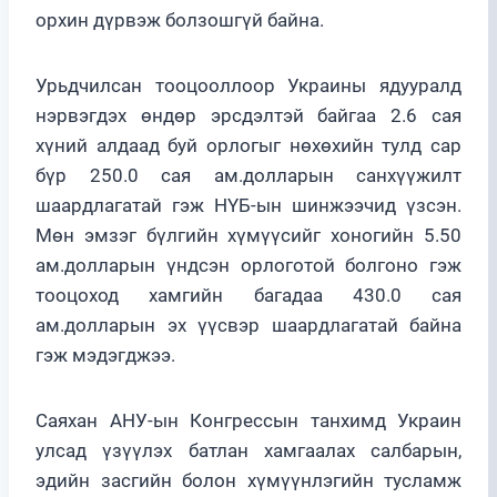
орхин дүрвэж болзошгүй байна.
Урьдчилсан тооцооллоор Украины ядууралд
нэрвэгдэх өндөр эрсдэлтэй байгаа 2.6 сая
хүний алдаад буй орлогыг нөхөхийн тулд сар
бүр 250.0 сая ам.долларын санхүүжилт
шаардлагатай гэж НҮБ-ын шинжээчид үзсэн.
Мөн эмзэг бүлгийн хүмүүсийг хоногийн 5.50
ам.долларын үндсэн орлоготой болгоно гэж
тооцоход хамгийн багадаа 430.0 сая
ам.долларын эх үүсвэр шаардлагатай байна
гэж мэдэгджээ.
Саяхан АНУ-ын Конгрессын танхимд Украин
улсад үзүүлэх батлан хамгаалах салбарын,
эдийн засгийн болон хүмүүнлэгийн тусламж