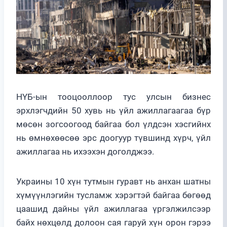
НҮБ-ын тооцооллоор тус улсын бизнес
эрхлэгчдийн 50 хувь нь үйл ажиллагаагаа бүр
мөсөн зогсоогоод байгаа бол үлдсэн хэсгийнх
нь өмнөхөөсөө эрс доогуур түвшинд хүрч, үйл
ажиллагаа нь ихээхэн доголджээ.
Украины 10 хүн тутмын гуравт нь анхан шатны
хүмүүнлэгийн тусламж хэрэгтэй байгаа бөгөөд
цаашид дайны үйл ажиллагаа үргэлжилсээр
байх нөхцөлд долоон сая гаруй хүн орон гэрээ