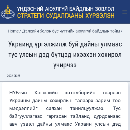
Skip
to
content
Home
/
Дэлхийн болон бүс нутгийн аюулгүй байдлын тойм
/
Украинд үргэлжилж буй дайны улмаас
тус улсын дэд бүтцэд ихээхэн хохирол
учирчээ
2022-05-25
НҮБ-ын Хөгжлийн хөтөлбөрийн газраас
Украины дайны хохирлын талаарх зарим тоо
мэдээллийг саяхан танилцуулжээ. Тус
байгууллагаас гаргасан тайланд дурдсанаас
авч үзвэл дайны улмаас Украин улсын дэд