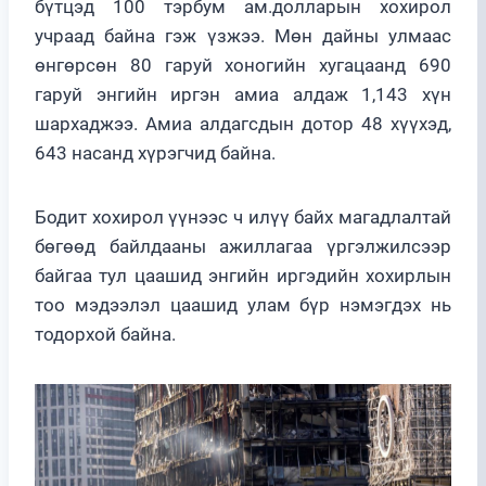
бүтцэд 100 тэрбум ам.долларын хохирол
учраад байна гэж үзжээ. Мөн дайны улмаас
өнгөрсөн 80 гаруй хоногийн хугацаанд 690
гаруй энгийн иргэн амиа алдаж 1,143 хүн
шархаджээ. Амиа алдагсдын дотор 48 хүүхэд,
643 насанд хүрэгчид байна.
Бодит хохирол үүнээс ч илүү байх магадлалтай
бөгөөд байлдааны ажиллагаа үргэлжилсээр
байгаа тул цаашид энгийн иргэдийн хохирлын
тоо мэдээлэл цаашид улам бүр нэмэгдэх нь
тодорхой байна.