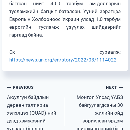
багтсан нийт 40.0 тэрбум ам.долларын
тусламжийн багцыг баталсан. Үүний зэрэгцээ
Европын Холбооноос Украин улсад 1.0 тэрбум
еврогийн тусламж үзүүлэх шийдвэрийг
гаргаад байна.
Эх сурвалж:
https://news.un.org/en/story/2022/03/1114022
Post
PREVIOUS
NEXT
Аюулгүй байдлын
Монгол Улсад ҮАБЗ
navigation
дөрвөн талт яриа
байгуулагдсаны 30
хэлэлцээ (QUAD)-ний
жилийн ойд
дээд хэмжээний
зориулсан эрдэм
уулзалт боллоо
шинжилгээний бага