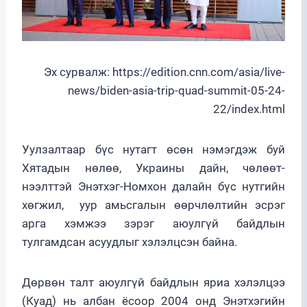
Эх сурвалж: https://edition.cnn.com/asia/live-
news/biden-asia-trip-quad-summit-05-24-
22/index.html
Уулзалтаар бүс нутагт өсөн нэмэгдэж буй
Хятадын нөлөө, Украины дайн, чөлөөт-
нээлттэй Энэтхэг-Номхон далайн бүс нутгийн
хөгжил, уур амьсгалын өөрчлөлтийн эсрэг
арга хэмжээ зэрэг аюулгүй байдлын
тулгамдсан асуудлыг хэлэлцсэн байна.
Дөрвөн талт аюулгүй байдлын яриа хэлэлцээ
(Куад) нь албан ёсоор 2004 онд Энэтхэгийн