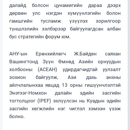
далайд болсон цунамигийн дараа дээрх
дөрвөн улс нэгдэн хүмүүнлэгийн болон
гамшгийн тусламж үзүүлэх зорилгоор
түншлэлийн хэлбэрээр байгуулагдсан албан
бус стратегийн форум юм.
АНУ-ын Ерөнхийлөгч Ж.Байден саяхан
Вашингтонд Зүүн Өмнөд Азийн орнуудын
холбооны (АСЕАН) удирдагчидтай уулзалт
зохион байгуулж, Ази дахь анхны
айлчлалынхаа явцад 13 орны гишүүнчлэлтэй
Энэтхэг-Номхон далайн эдийн засгийн
тогтолцоог (IPEF) эхлүүлсэн нь Куадын эдийн
засгийн хөгжлийн нэг чиглэл хэмээн үзэж
болно.