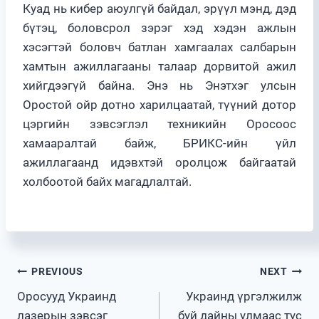
Куад нь кибер аюулгүй байдал, эрүүл мэнд, дэд
бүтэц, боловсрол зэрэг хэд хэдэн ажлын
хэсэгтэй боловч батлан хамгаалах салбарын
хамтын ажиллагааны талаар дорвитой ажил
хийгдээгүй байна. Энэ нь Энэтхэг улсын
Оростой ойр дотно харилцаатай, түүний дотор
цэргийн зэвсэглэл техникийн Оросоос
хамааралтай байж, БРИКС-ийн үйл
ажиллагаанд идэвхтэй оролцож байгаатай
холбоотой байх магадлалтай.
Post
PREVIOUS
NEXT
Оросууд Украинд
Украинд үргэлжилж
navigation
лазерын зэвсэг
буй дайны улмаас тус