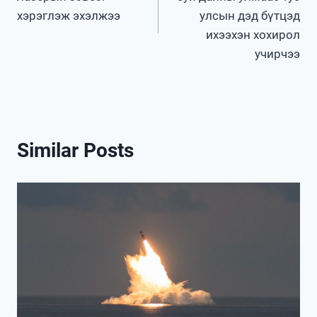
хэрэглэж эхэлжээ
улсын дэд бүтцэд
ихээхэн хохирол
учирчээ
Similar Posts