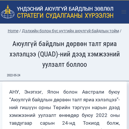
Skip
to
content
Home
/
Дэлхийн болон бүс нутгийн аюулгүй байдлын тойм
/
Аюулгүй байдлын дөрвөн талт яриа
хэлэлцээ (QUAD)-ний дээд хэмжээний
уулзалт боллоо
2022-05-24
АНУ, Энэтхэг, Япон болон Австрали буюу
“Аюулгүй байдлын дөрвөн талт яриа хэлэлцээ”-
ний гишүүн орны Төрийн тэргүүн нарын дээд
хэмжээний уулзалт өнөөдөр буюу 2022 оны
тавдугаар сарын 24-нд Токиод болж,