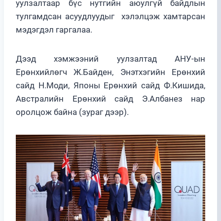
уулзалтаар бүс нутгийн аюулгүй байдлын
тулгамдсан асуудлуудыг хэлэлцэж хамтарсан
мэдэгдэл гаргалаа.
Дээд хэмжээний уулзалтад АНУ-ын
Ерөнхийлөгч Ж.Байден, Энэтхэгийн Ерөнхий
сайд Н.Моди, Японы Ерөнхий сайд Ф.Кишида,
Австралийн Ерөнхий сайд Э.Албанез нар
оролцож байна (зураг дээр).