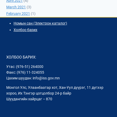
April 2021
(4)
March 2021
(3)
February 2021
(1)
Номын сан (Электрон каталог)
Холбоо барих
ХОЛБОО БАРИХ:
Утас: (976-51) 264000
Факс: (976) 11-324055
Цахим шуудан: info@iss.gov.mn
Монгол Улс, Улаанбаатар хот, Хан-Уул дүүрэг, 11 дүгээр
хороо, Их Тэнгэр цогцолбор 24-р байр
Шуудангийн хайрцаг – 870