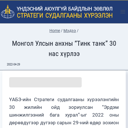
Skip
to
content
Home
/
Мэдээ
/
Монгол Улсын анхны “Тинк танк” 30
нас хүрлээ
2022-04-29
ҮАБЗ-ийн Стратеги судалгааны хүрээлэнгийн
30 жилийн ойд зориулсан “Эрдэм
шинжилгээний бага хурал”-ыг 2022 оны
дөрөвдүгээр дүгээр сарын 29-ний өдөр зохион