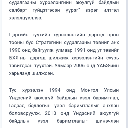
судалгааны хүрээлэнгийн аюулгүй байдлын
салбарт гүйцэтгэсэн үүрэг” зэрэг илтгэл
хэлэлцүүллээ.
Цэргийн түүхийн хүрээлэнгийн дэргэд орон
тооны бус Стратегийн судалгааны төвийг анх
1990 онд байгуулж, улмаар 1991 онд уг төвийг
БХЯ-ны дэргэд шилжиж хүрээлэнгийн суурь
тавигдсан түүхтэй. Улмаар 2006 онд ҮАБЗ-ийн
харьяанд шилжсэн.
Тус хүрээлэн 1994 онд Монгол Улсын
Үндэсний аюулгүй байдлын үзэл баримтлал,
Гадаад бодлогын үзэл баримтлалыг анхлан
боловсруулж, 2010 онд Үндэсний аюулгүй
байдлын үзэл баримтлалыг шинэчлэн