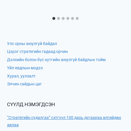
Улс орны аюулгүй байдал
Цэрэг стратегийн гадаад орчин
Дэлхийн болон бүс нутгийн аюулгүй байдлын тойм
Үйл явдлын мэдээ
Хурал, уулзалт
Элчин сайдын цаг
СҮҮЛД НЭМЭГДСЭН
“Стратегийн судалгаа” сэтгүүл 100 дахь дугаараа өлгийдөн
авлаа