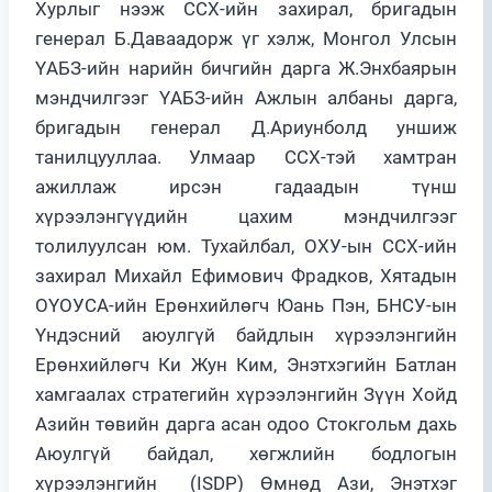
Хурлыг нээж ССХ-ийн захирал, бригадын
генерал Б.Даваадорж үг хэлж, Монгол Улсын
ҮАБЗ-ийн нарийн бичгийн дарга Ж.Энхбаярын
мэндчилгээг ҮАБЗ-ийн Ажлын албаны дарга,
бригадын генерал Д.Ариунболд уншиж
танилцууллаа. Улмаар ССХ-тэй хамтран
ажиллаж ирсэн гадаадын түнш
хүрээлэнгүүдийн цахим мэндчилгээг
толилуулсан юм. Тухайлбал, ОХУ-ын ССХ-ийн
захирал Михайл Ефимович Фрадков, Хятадын
ОҮОУСА-ийн Ерөнхийлөгч Юань Пэн, БНСУ-ын
Үндэсний аюулгүй байдлын хүрээлэнгийн
Ерөнхийлөгч Ки Жун Ким, Энэтхэгийн Батлан
хамгаалах стратегийн хүрээлэнгийн Зүүн Хойд
Азийн төвийн дарга асан одоо Стокгольм дахь
Аюулгүй байдал, хөгжлийн бодлогын
хүрээлэнгийн (ISDP) Өмнөд Ази, Энэтхэг