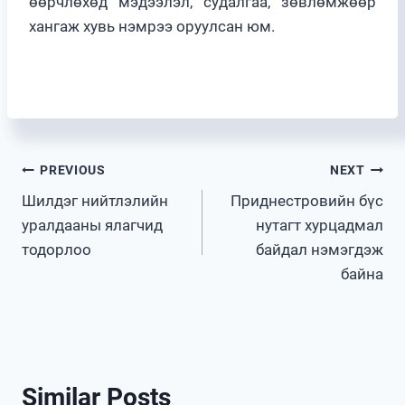
өөрчлөхөд мэдээлэл, судалгаа, зөвлөмжөөр
хангаж хувь нэмрээ оруулсан юм.
Post
PREVIOUS
NEXT
Шилдэг нийтлэлийн
Приднестровийн бүс
navigation
уралдааны ялагчид
нутагт хурцадмал
тодорлоо
байдал нэмэгдэж
байна
Similar Posts