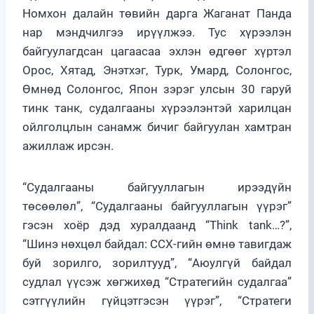
Номхон далайн төвийн дарга Жаганат Панда
нар мэндчилгээ ирүүлжээ. Тус хүрээлэн
байгуулагдсан цагаасаа эхлэн өдгөөг хүртэл
Орос, Хятад, Энэтхэг, Турк, Умард, Солонгос,
Өмнөд Солонгос, Япон зэрэг улсын 30 гаруй
тинк танк, судалгааны хүрээлэнтэй харилцан
ойлголцлын санамж бичиг байгуулан хамтран
ажиллаж ирсэн.
“Судалгааны байгууллагын ирээдүйн
төсөөлөл”, “Судалгааны байгууллагын үүрэг”
гэсэн хоёр дэд хуралдаанд “Think tank…?”,
“Шинэ нөхцөл байдал: ССХ-гийн өмнө тавигдаж
буй зорилго, зорилтууд”, “Аюулгүй байдал
судлал үүсэж хөгжихөд “Стратегийн судалгаа”
сэтгүүлийн гүйцэтгэсэн үүрэг”, “Стратеги