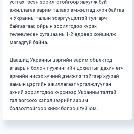
устгах гэсэн зорилготойгоор явуулж буй
ажиллагаа зарим талаар амжилтад хүрч байгаа
ч Украины талын эсэргүүцэлтэй тулгарч
байгаагаас ойрын зорилгодоо хүрэх
төлөвлөсөн хугацаа нь 1-2 өдрөөр хойшилж
магадгүй байна.
Цаашид Украины цэргийн зарим объектод
агаарын болон пуужингийн цохилтыг дахин өгч,
армийн нисэх хүчний дэмжлэгтэйгээр хуурай
замын цэргийн ажиллагааг үргэлжлүүлэн
эхний зорилгодоо хүрснээр Украины талтай
гал зогсоох хэлэлцээрийг зарим
болзолтойгоор хийж болзошгүй юм.