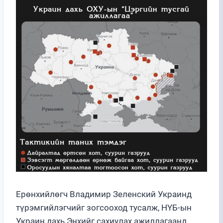
Ерөнхийлөгч Владимир Зеленский Украинд
түрэмгийлэгчийг зогсооход тусалж, НҮБ-ын
Украин дахь Энхийг сахиулах ажиллагаанд