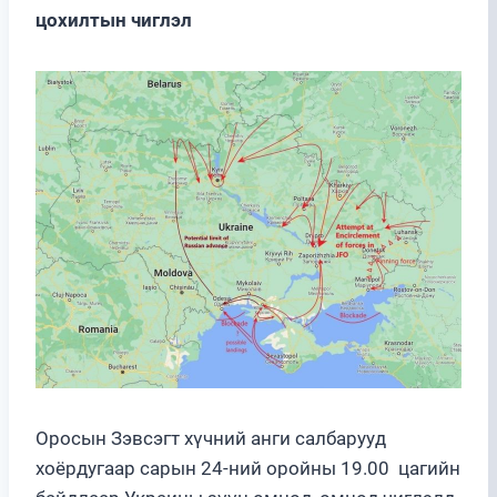
цохилтын чиглэл
Оросын Зэвсэгт хүчний анги салбарууд
хоёрдугаар сарын 24-ний оройны 19.00 цагийн