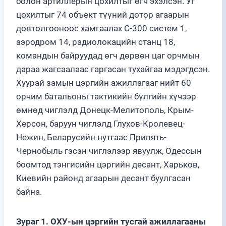
болон артиллерын цохилтыг өгч эхэлсэн. Уг
цохилтыг 74 объект түүний дотор агаарын
довтолгооноос хамгаалах С-300 систем 1,
аэродром 14, радиолокацийн станц 18,
командын байруудад өгч дөрвөн цаг орчмын
дараа жагсаалаас гаргасан тухайгаа мэдэгдсэн.
Хуурай замын цэргийн ажиллагааг нийт 60
орчим батальоны тактикийн бүлгийн хүчээр
өмнөд чиглэлд Донецк-Мелитополь, Крым-
Херсон, баруун чиглэлд Глухов-Кролевец-
Нежин, Беларусийн нутгаас Припять-
Чернобыль гэсэн чиглэлээр явуулж, Одессын
боомтод тэнгисийн цэргийн десант, Харьков,
Киевийн районд агаарын десант буулгасан
байна.
Зураг 1. ОХУ-ын цэргийн тусгай ажиллагааны