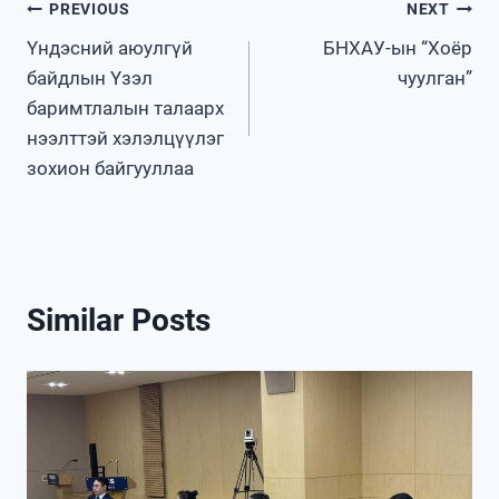
Post
PREVIOUS
NEXT
Үндэсний аюулгүй
БНХАУ-ын “Хоёр
navigation
байдлын Үзэл
чуулган”
баримтлалын талаарх
нээлттэй хэлэлцүүлэг
зохион байгууллаа
Similar Posts