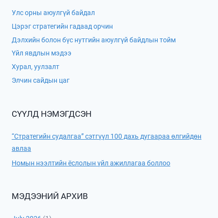
Улс орны аюулгүй байдал
Цэрэг стратегийн гадаад орчин
Дэлхийн болон бүс нутгийн аюулгүй байдлын тойм
Үйл явдлын мэдээ
Хурал, уулзалт
Элчин сайдын цаг
СҮҮЛД НЭМЭГДСЭН
“Стратегийн судалгаа” сэтгүүл 100 дахь дугаараа өлгийдөн
авлаа
Номын нээлтийн ёслолын үйл ажиллагаа боллоо
МЭДЭЭНИЙ АРХИВ