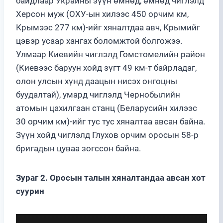
байдлаар Украины зүүн өмнөд, өмнөд чиглэлд
Херсон муж (ОХУ-ын хилээс 450 орчим км,
Крымээс 277 км)-ийг хяналтдаа авч, Крымийг
цэвэр усаар хангах боломжтой болгожээ.
Улмаар Киевийн чиглэлд Гомстомелийн район
(Киевээс баруун хойд зүгт 49 км-т байрладаг,
олон улсын хүнд даацын нисэх онгоцны
буудалтай), умард чиглэлд Чернобылийн
атомын цахилгаан станц (Беларусийн хилээс
30 орчим км)-ийг тус тус хяналтаа авсан байна.
Зүүн хойд чиглэлд Глухов орчим оросын 58-р
бригадын цуваа зогссон байна.
Зураг 2. Оросын талын хяналтандаа авсан хот
суурин