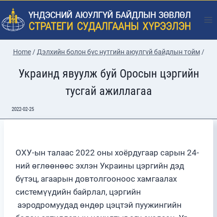
Skip
to
content
Home
/
Дэлхийн болон бүс нутгийн аюулгүй байдлын тойм
/
Украинд явуулж буй Оросын цэргийн
тусгай ажиллагаа
2022-02-25
ОХУ-ын талаас 2022 оны хоёрдугаар сарын 24-
ний өглөөнөөс эхлэн Украины цэргийн дэд
бүтэц, агаарын довтолгооноос хамгаалах
системүүдийн байрлал, цэргийн
аэродромуудад өндөр цэцтэй пуужингийн