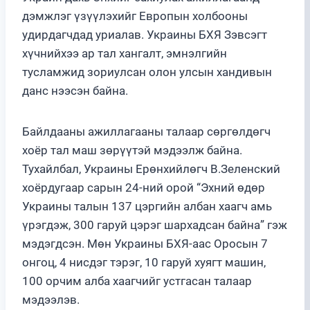
дэмжлэг үзүүлэхийг Европын холбооны
удирдагчдад уриалав. Украины БХЯ Зэвсэгт
хүчнийхээ ар тал хангалт, эмнэлгийн
тусламжид зориулсан олон улсын хандивын
данс нээсэн байна.
Байлдааны ажиллагааны талаар сөргөлдөгч
хоёр тал маш зөрүүтэй мэдээлж байна.
Тухайлбал, Украины Ерөнхийлөгч В.Зеленский
хоёрдугаар сарын 24-ний орой “Эхний өдөр
Украины талын 137 цэргийн албан хаагч амь
үрэгдэж, 300 гаруй цэрэг шархадсан байна” гэж
мэдэгдсэн. Мөн Украины БХЯ-аас Оросын 7
онгоц, 4 нисдэг тэрэг, 10 гаруй хуягт машин,
100 орчим алба хаагчийг устгасан талаар
мэдээлэв.