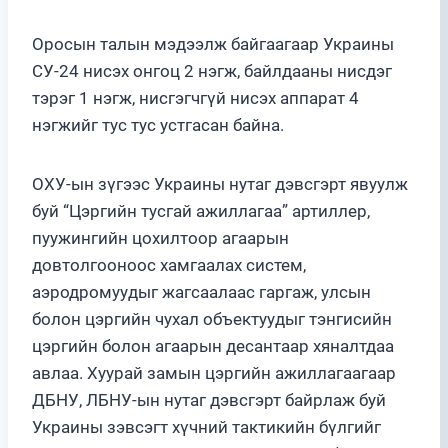
Оросын талын мэдээлж байгаагаар Украины
СУ-24 нисэх онгоц 2 нэгж, байлдааны нисдэг
тэрэг 1 нэгж, нисгэгчгүй нисэх аппарат 4
нэгжийг тус тус устгасан байна.
ОХУ-ын зүгээс Украины нутаг дэвсгэрт явуулж
буй “Цэргийн тусгай ажиллагаа” артиллер,
пуужингийн цохилтоор агаарын
довтолгооноос хамгаалах систем,
аэродромуудыг жагсаалаас гаргаж, улсын
болон цэргийн чухал объектуудыг тэнгисийн
цэргийн болон агаарын десантаар хяналтдаа
авлаа. Хуурай замын цэргийн ажиллагаагаар
ДБНУ, ЛБНУ-ын нутаг дэвсгэрт байрлаж буй
Украины зэвсэгт хүчний тактикийн бүлгийг