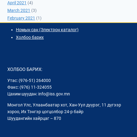
April 2021
(4)
March 2021
(3)
February 2021
(1)
Номын сан (Электрон каталог)
Холбоо барих
ХОЛБОО БАРИХ:
Утас: (976-51) 264000
Факс: (976) 11-324055
Цахим шуудан: info@iss.gov.mn
Монгол Улс, Улаанбаатар хот, Хан-Уул дүүрэг, 11 дүгээр
хороо, Их Тэнгэр цогцолбор 24-р байр
Шуудангийн хайрцаг – 870