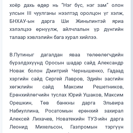
хоёр дахь өдөр нь “Нэг бүс, нэг зам” олон
улсын III чуулганы нээлтэд оролцон үг хэлж,
БНХАУ-ын дарга Ши Жиньпинтэй яриа
хэлэлцээ өрнүүлж, айлчлалын үр дүнгийн
талаар хэвлэлийн бага хурал хийлээ.
В.Путиныг дагалдан яваа төлөөлөгчдийн
бүрэлдэхүүнд Оросын шадар сайд Александр
Новак болон Дмитрий Чернышенко, Гадаад
хэргийн сайд Сергей Лавров, Эдийн засгийн
хөгжлийн сайд Максим Решетников,
Ерөнхийлөгчийн туслах Юрий Ушаков, Максим
Орешкин, Төв банкны дарга Эльвира
Набиуллина, Росатомын ерөнхий захирал
Алексей Лихачев, Новатекийн ТУЗ-ийн дарга
Леонид Михельсон, Газпромын тэргүүн