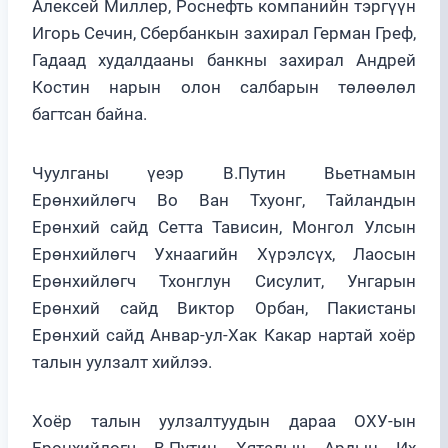
Алексей Миллер, Роснефть компанийн тэргүүн
Игорь Сечин, Сбербанкын захирал Герман Греф,
Гадаад худалдааны банкны захирал Андрей
Костин нарын олон салбарын төлөөлөл
багтсан байна.
Чуулганы үеэр В.Путин Вьетнамын
Ерөнхийлөгч Во Ван Тхуонг, Тайландын
Ерөнхий сайд Сетта Тависин, Монгол Улсын
Ерөнхийлөгч Ухнаагийн Хүрэлсүх, Лаосын
Ерөнхийлөгч Тхонглун Сисулит, Унгарын
Ерөнхий сайд Виктор Орбан, Пакистаны
Ерөнхий сайд Анвар-ул-Хак Какар нартай хоёр
талын уулзалт хийлээ.
Хоёр талын уулзалтуудын дараа ОХУ-ын