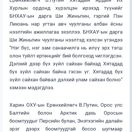
Ерөнхийлөгч В.Путин Хятадын Ардын Их
Хурлын ордонд хүрэлцэн ирэхэд түүнийг
БНХАУ-ын дарга Ши Жиньпин, гэргий Пэн
Лиюань нар угтан авч чуулганы албан ёсны
нээлтийн ажиллагаа эхэллээ. БНХАУ-ын дарга
Ши Жиньпин чуулганы нээлтэд хэлсэн үгэндээ
“Нэг бүс, нэг зам санаачилга нь илүү эрх тэгш
олон туйлт ертөнцийг бий болгоход чиглэгдсэн.
Дэлхий дээр бүх зүйл сайхан байхад Хятадад
бүх зүйл сайхан байна гэсэн үг. Хятадад бүх
зүйл сайхан байвал дэлхий улам сайхан болно”
хэмээн мэдэгдлээ.
Харин ОХУ-ын Ерөнхийлөгч В.Путин, Орос улс
Балтийн болон Арктик дахь Оросын
боомтуудыг Персийн булан, Энэтхэгийн далайн
эрэг дээрх боомтуудтай босоо шугмаар