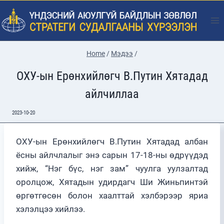
Skip
to
content
Home
/
Мэдээ
/
ОХУ-ын Ерөнхийлөгч В.Путин Хятадад
айлчиллаа
2023-10-20
ОХУ-ын Ерөнхийлөгч В.Путин Хятадад албан
ёсны айлчлалыг энэ сарын 17-18-ны өдрүүдэд
хийж, “Нэг бүс, нэг зам” чуулга уулзалтад
оролцож, Хятадын удирдагч Ши Жиньпинтэй
өргөтгөсөн болон хаалттай хэлбэрээр яриа
хэлэлцээ хийлээ.