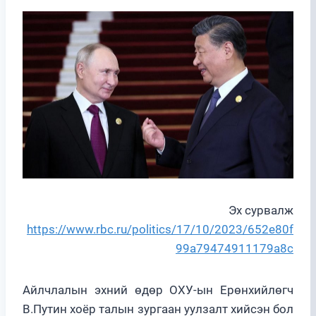
Эх сурвалж
https://www.rbc.ru/politics/17/10/2023/652e80f
99a79474911179a8c
Айлчлалын эхний өдөр ОХУ-ын Ерөнхийлөгч
В.Путин хоёр талын зургаан уулзалт хийсэн бол