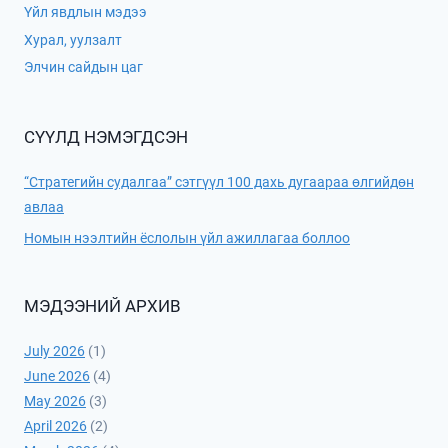
Үйл явдлын мэдээ
Хурал, уулзалт
Элчин сайдын цаг
СҮҮЛД НЭМЭГДСЭН
“Стратегийн судалгаа” сэтгүүл 100 дахь дугаараа өлгийдөн
авлаа
Номын нээлтийн ёслолын үйл ажиллагаа боллоо
МЭДЭЭНИЙ АРХИВ
July 2026
(1)
June 2026
(4)
May 2026
(3)
April 2026
(2)