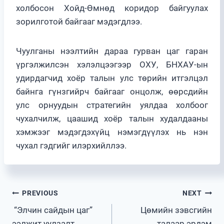
холбосон Хойд-Өмнөд коридор байгуулах
зорилготой байгааг мэдэгдлээ.
Чуулганы нээлтийн дараа гурван цаг гаран
үргэлжилсэн хэлэлцээгээр ОХУ, БНХАУ-ын
удирдагчид хоёр талын улс төрийн итгэлцэл
байнга гүнзгийрч байгааг онцолж, өөрсдийн
улс орнуудын стратегийн уялдаа холбоог
чухалчилж, цаашид хоёр талын худалдааны
хэмжээг мэдэгдэхүйц нэмэгдүүлэх нь нэн
чухал гэдгийг илэрхийллээ.
Post
PREVIOUS
NEXT
“Элчин сайдын цаг”
Цөмийн зэвсгийн
navigation
ээлжит уулзалт
талаар эрдэм