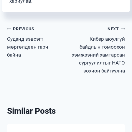
хариулав.
Post
PREVIOUS
NEXT
Cуданд зэвсэгт
Кибер аюулгүй
navigation
мөргөлдөөн гарч
байдлын томоохон
байна
хэмжээний хамтарсан
сургуулилтыг НАТО
зохион байгуулна
Similar Posts