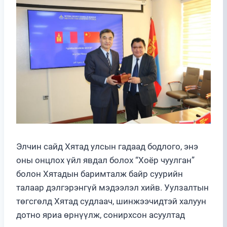
Элчин сайд Хятад улсын гадаад бодлого, энэ
оны онцлох үйл явдал болох “Хоёр чуулган”
болон Хятадын баримталж байр суурийн
талаар дэлгэрэнгүй мэдээлэл хийв. Уулзалтын
төгсгөлд Хятад судлаач, шинжээчидтэй халуун
дотно яриа өрнүүлж, сонирхсон асуултад