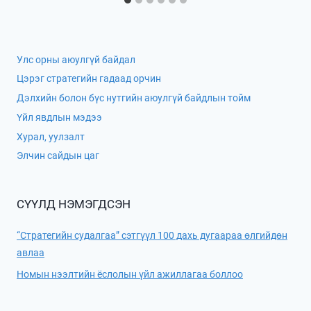
Улс орны аюулгүй байдал
Цэрэг стратегийн гадаад орчин
Дэлхийн болон бүс нутгийн аюулгүй байдлын тойм
Үйл явдлын мэдээ
Хурал, уулзалт
Элчин сайдын цаг
СҮҮЛД НЭМЭГДСЭН
“Стратегийн судалгаа” сэтгүүл 100 дахь дугаараа өлгийдөн
авлаа
Номын нээлтийн ёслолын үйл ажиллагаа боллоо