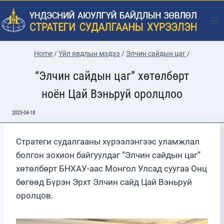
Skip
to
content
Home
/
Үйл явдлын мэдээ
/
Элчин сайдын цаг
/
“Элчин сайдын цаг” хөтөлбөрт
ноён Цай Вэньруй оролцлоо
2023-04-18
Стратеги судалгааны хүрээлэнгээс уламжлал
болгон зохион байгуулдаг “Элчин сайдын цаг”
хөтөлбөрт БНХАУ-аас Монгол Улсад суугаа Онц
бөгөөд Бүрэн Эрхт Элчин сайд Цай Вэньруй
оролцов.