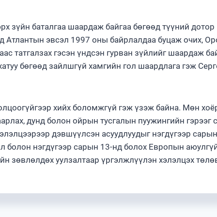
рх зүйн баталгаа шаардаж байгаа бөгөөд түүний дотор
йд Атлантын эвсэл 1997 оны байрлалдаа буцаж очих, О
ас татгалзах гэсэн үндсэн гурван зүйлийг шаардаж ба
 хатуу бөгөөд зайлшгүй хамгийн гол шаардлага гэж Серг
лцоогүйгээр хийх боломжгүй гэж үзэж байна. Мөн хоё
аарлах, дунд болон ойрын тусгалын пуужингийн гэрээг 
элэлцээрээр дэвшүүлсэн асуудлуудыг нэгдүгээр сарын
л болон нэгдүгээр сарын 13-нд болох Европын аюулгү
йн зөвлөлдөх уулзалтаар үргэлжлүүлэн хэлэлцэх төлө