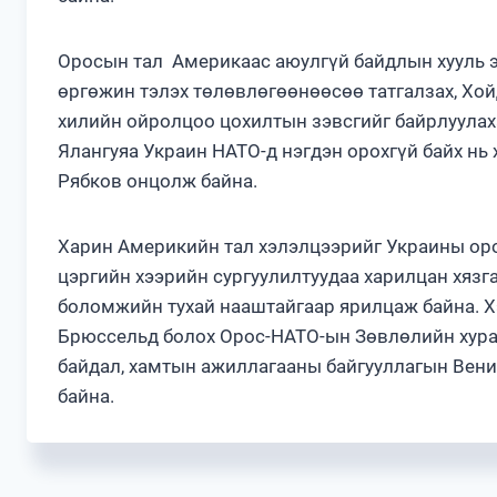
Оросын тал Америкаас аюулгүй байдлын хууль э
өргөжин тэлэх төлөвлөгөөнөөсөө татгалзах, Хо
хилийн ойролцоо цохилтын зэвсгийг байрлуулаха
Ялангуяа Украин НАТО-д нэгдэн орохгүй байх нь
Рябков онцолж байна.
Харин Америкийн тал хэлэлцээрийг Украины оро
цэргийн хээрийн сургуулилтуудаа харилцан хязг
боломжийн тухай нааштайгаар ярилцаж байна. Х
Брюссельд болох Орос-НАТО-ын Зөвлөлийн хура
байдал, хамтын ажиллагааны байгууллагын Вени
байна.