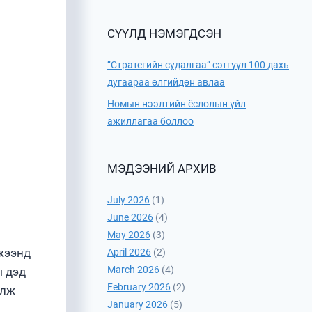
СҮҮЛД НЭМЭГДСЭН
“Стратегийн судалгаа” сэтгүүл 100 дахь
дугаараа өлгийдөн авлаа
Номын нээлтийн ёслолын үйл
ажиллагаа боллоо
МЭДЭЭНИЙ АРХИВ
July 2026
(1)
June 2026
(4)
May 2026
(3)
жээнд
April 2026
(2)
March 2026
(4)
ы дэд
February 2026
(2)
үлж
January 2026
(5)