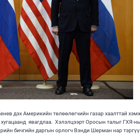
енев дэх Америкийн төлөөлөгчийн газар хаалттай хэм
й хугацаанд явагдлаа. Хэлэлцээрт Оросын талыг ГХЯ-н
арийн бичгийн даргын орлогч Вэнди Шерман нар тэргү