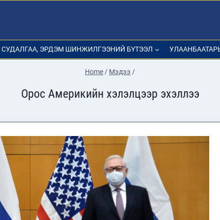
СУДАЛГАА, ЭРДЭМ ШИНЖИЛГЭЭНИЙ БҮТЭЭЛ
УЛААНБААТАР
Home
/
Мэдээ
/
Орос Америкийн хэлэлцээр эхэллээ