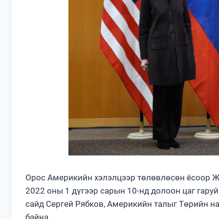
Орос Америкийн хэлэлцээр төлөвлөсөн ёсоор Ж
2022 оны 1 дүгээр сарын 10-нд долоон цаг гару
сайд Сергей Рябков, Америкийн талыг Төрийн н
байна.