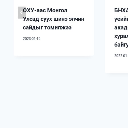
ОХУ-аас Монгол
БНХА
Улсад суух шинэ элчин
үеий
сайдыг томилжээ
акад
хура
2023-01-19
байг
2022-01