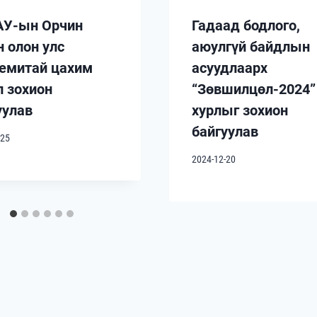
У-ын Орчин
Гадаад бодлого,
н олон улс
аюулгүй байдлын
емитай цахим
асуудлаарх
л зохион
“Зөвшилцөл-2024”
уулав
хурлыг зохион
байгуулав
-25
2024-12-20