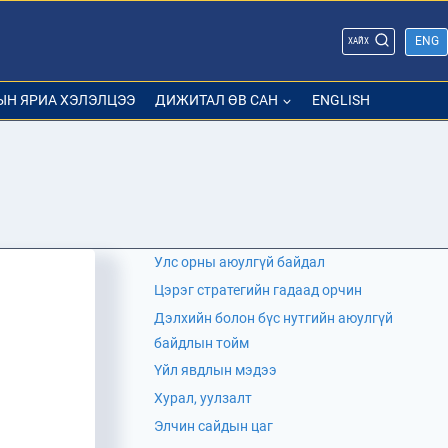
ENG
ХАЙХ
ЫН ЯРИА ХЭЛЭЛЦЭЭ
ДИЖИТАЛ ӨВ САН
ENGLISH
Улс орны аюулгүй байдал
Цэрэг стратегийн гадаад орчин
Дэлхийн болон бүс нутгийн аюулгүй
байдлын тойм
Үйл явдлын мэдээ
Хурал, уулзалт
Элчин сайдын цаг