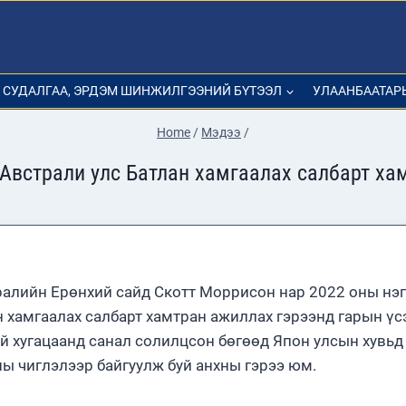
СУДАЛГАА, ЭРДЭМ ШИНЖИЛГЭЭНИЙ БҮТЭЭЛ
УЛААНБААТАР
Home
/
Мэдээ
/
 Австрали улс Батлан хамгаалах салбарт ха
алийн Ерөнхий сайд Скотт Моррисон нар 2022 оны нэг
 хамгаалах салбарт хамтран ажиллах гэрээнд гарын үс
үй хугацаанд санал солилцсон бөгөөд Япон улсын хувьд
ы чиглэлээр байгуулж буй анхны гэрээ юм.