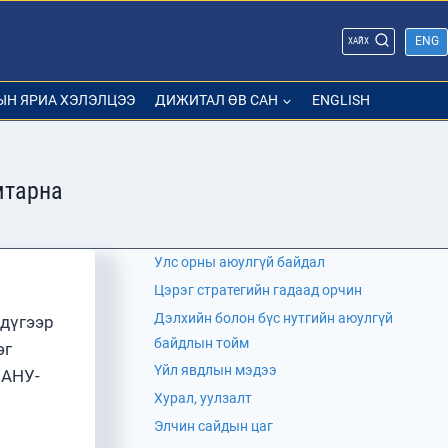
ENG
ХАЙХ
ЫН ЯРИА ХЭЛЭЛЦЭЭ
ДИЖИТАЛ ӨВ САН
ENGLISH
мтарна
Улс орны аюулгүй байдал
Цэрэг стратегийн гадаад орчин
Дэлхийн болон бүс нутгийн аюулгүй
дүгээр
байдлын тойм
эг
Үйл явдлын мэдээ
 АНУ-
Хурал, уулзалт
Элчин сайдын цаг