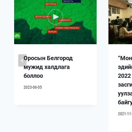
Оросын Белгород
“Мон
мужид халдлага
эдий
боллоо
2022
засги
2023-06-05
уулз
байг
2021-11