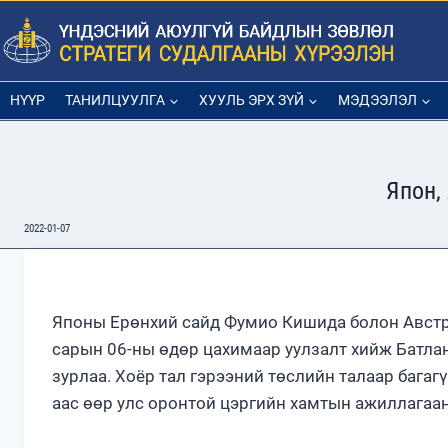
Skip
to
content
НҮҮР
ТАНИЛЦУУЛГА
ХУУЛЬ ЭРХ ЗҮЙ
МЭДЭЭЛЭЛ
Япон,
2022-01-07
Японы Ерөнхий сайд Фумио Кишида болон Австр
сарын 06-ны өдөр цахимаар уулзалт хийж Батлан
зурлаа. Хоёр тал гэрээний төслийн талаар багаг
аас өөр улс оронтой цэргийн хамтын ажиллагаан