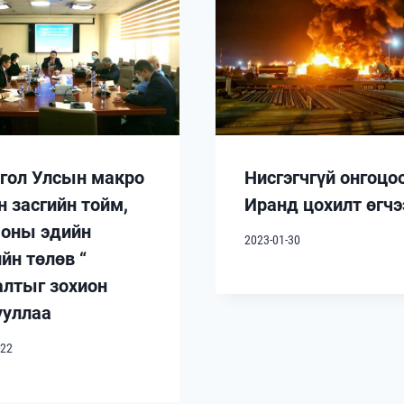
гол Улсын макро
Нисгэгчгүй онгоцо
н засгийн тойм,
Иранд цохилт өгчэ
 оны эдийн
2023-01-30
йн төлөв “
алтыг зохион
ууллаа
-22