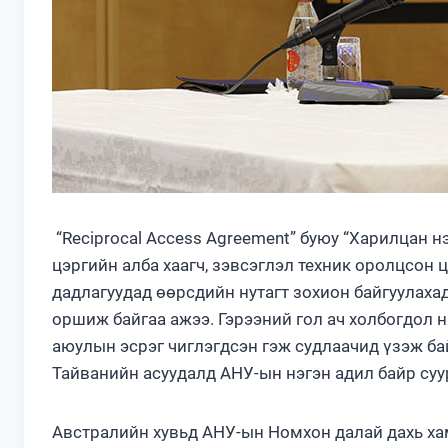
“Reciprocal Access Agreement” буюу “Харилцан н
цэргийн алба хаагч, зэвсэглэл техник оролцсон
дадлагуудад өөрсдийн нутагт зохион байгуулахад
оршиж байгаа ажээ. Гэрээний гол ач холбогдол 
аюулын эсрэг чиглэгдсэн гэж судлаачид үзэж ба
Тайванийн асуудалд АНУ-ын нэгэн адил байр суу
Австралийн хувьд АНУ-ын Номхон далай дахь х