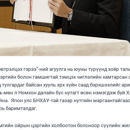
эвтрэлцэх гэрээ”-ний агуулга нь юуны түрүүнд хоёр тал
 цэргийн болон гамшигтай тэмцэх чиглэлийн хамтарсан 
 тулгардаг байсан хууль эрх зүйн саад бэрхшээлийг ар
нь мөн л Номхон далайн бүс нутагт өсөн нэмэгдэж буй 
йна. Япон улс БНХАУ-тай газар нутгийн маргаантайгаас
рь баримталдаг.
амгийн ойрын цэргийн холбоотон болсноор сүүлийн жи