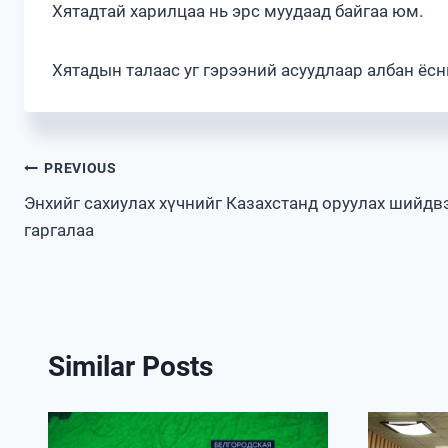
Хятадтай харилцаа нь эрс муудаад байгаа юм.
Хятадын талаас уг гэрээний асуудлаар албан ёс
Post
PREVIOUS
Энхийг сахиулах хүчнийг Казахстанд оруулах шийдв
navigation
гаргалаа
Similar Posts