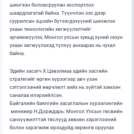
шингээн боловсруулан экспортлох
шаардлагатай байна. Түүнчлэн зэс дээр
суурилсан эцсийн бүтээгдэхүүний шинжлэх
ухаан технологийн хөгжүүлэлтийг
эрчимжүүлэх, Монгол улсын хувьд хүний оюун
ухаан хөгжүүлэхэд түлхүү анхаарах нь чухал
байна.
Эдийн засагч Х.Цэвэлмаа эдийн засгийн
стратегийг өргөн хүрээгээр авч үзэн
сэтгэлгээний өөрчлөлт хийх нь зүйтэй хэмээн
саналаа илэрхийлсэн.
Байгалийн баялгийн засаглалын хүрээлэнгийн
менежер Н.Дорждарь: Монгол Улсын төсвийн
санхүүжилттэй төслүүд зөвхөн хэрэглээний
болон хэрэгжиж ирээдүйд хөрөнгө оруулах