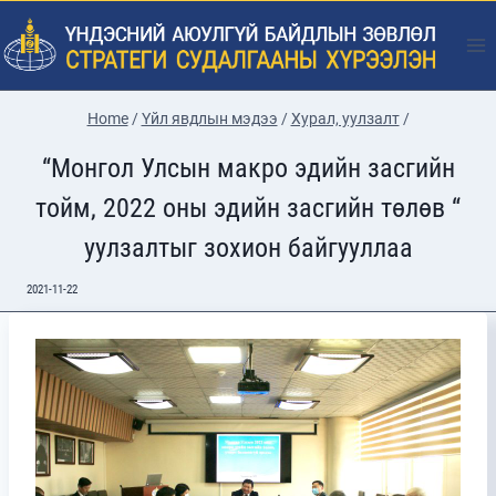
Skip
to
content
Home
/
Үйл явдлын мэдээ
/
Хурал, уулзалт
/
“Монгол Улсын макро эдийн засгийн
тойм, 2022 оны эдийн засгийн төлөв “
уулзалтыг зохион байгууллаа
2021-11-22