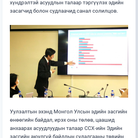
хүндрэлтэй асуудлын талаар тэргүүлэх эдийн
засагчид болон судлаачид санал солилцов.
Уулзалтын эхэнд Монгол Улсын эдийн засгийн
өнөөгийн байдал, ирэх оны төлөв, цаашид
анхаарах асуудлуудын талаар ССХ-ийн Эдийн
засгийн аюулгүй байдлын судалгааны төвийн