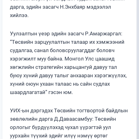
дарга, эдийн засагч Н.Энхбаяр мэдээлэл
хийлээ.
Уулзалтын үеэр эдийн засагч Р.Амаржаргал:
“Төсвийн зарцуулалтын талаар их хэмжээний
судалгаа, санал боловсруулагддаг боловч
хэрэгжилт муу байна. Монгол Улс цаашид
хөгжлийн стратегийн харьцангуй давуу тал
буюу хүний давуу талыг анхааран хэрэгжүүлэх,
хүний оюун ухаан талаас нь сайн судлах
шаардлагатай” гэсэн юм.
УИХ-ын дэргэдэх Төсвийн тогтвортой байдлын
зөвлөлийн дарга Д.Даваасамбуу: Төсвийн
орлогыг бүрдүүлэхэд чухал үүрэгтэй уул
уурхайн түүхий эдийг илүү нэмүү өртөг