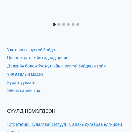
Улс орны аюулгүй байдал
Цэрэг стратегийн гадаад орчин
Дэлхийн болон бүс нутгийн аюулгүй байдлын тойм
Үйл явдлын мэдээ
Хурал, уулзалт
Элчин сайдын цаг
СҮҮЛД НЭМЭГДСЭН
“Стратегийн судалгаа” сэтгүүл 100 дахь дугаараа өлгийдөн
авлаа