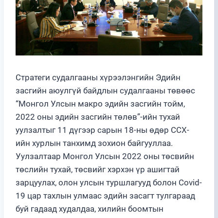
Стратеги судалгааны хүрээлэнгийн Эдийн
засгийн аюулгүй байдлын судалгааны төвөөс
“Монгол Улсын макро эдийн засгийн тойм,
2022 оны эдийн засгийн төлөв”-ийн тухай
уулзалтыг 11 дүгээр сарын 18-ны өдөр ССХ-
ийн хурлын танхимд зохион байгууллаа.
Уулзалтаар Монгол Улсын 2022 оны төсвийн
төслийн тухай, төсвийг хэрхэн үр ашигтай
зарцуулах, олон улсын туршлагууд болон Covid-
19 цар тахлын улмаас эдийн засагт тулгараад
буй гадаад худалдаа, хилийн боомтын