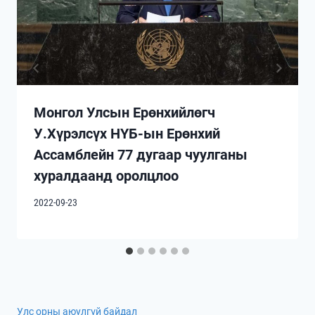
Монгол Улсын Ерөнхийлөгч
У.Хүрэлсүх НҮБ-ын Ерөнхий
Ассамблейн 77 дугаар чуулганы
хуралдаанд оролцлоо
2022-09-23
Улс орны аюулгүй байдал