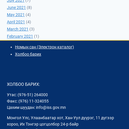
July 2021
(7)
June 2021
(8)
May 2021
(4)
April 2021
(4)
March 2021
(3)
February 2021
(1)
Номын сан (Электрон каталог)
Холбоо барих
ХОЛБОО БАРИХ:
Утас: (976-51) 264000
Факс: (976) 11-324055
Цахим шуудан: info@iss.gov.mn
Монгол Улс, Улаанбаатар хот, Хан-Уул дүүрэг, 11 дүгээр
хороо, Их Тэнгэр цогцолбор 24-р байр