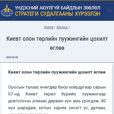
Skip
to
content
Home
/
Мэдээ
/
Киевт олон төрлийн пуужингийн цохилт
өглөө
2024-02-08
Киевт олон төрлийн пуужингийн цохилт өглөө
Оросын талаас өчигдөр буюу хоёрдугаар сарын
07-нд Киевт төрөл бүрийн пуужингаар
довтолсны улмаас дөрвөн хүн амь үрэгдэж, 40
хүн шархдаж, хотын зарим хэсэгт ус, дулаан,