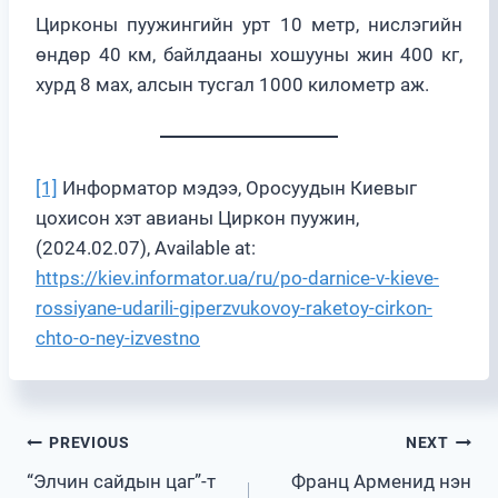
Цирконы пуужингийн урт 10 метр, нислэгийн
өндөр 40 км, байлдааны хошууны жин 400 кг,
хурд 8 мах, алсын тусгал 1000 километр аж.
[1]
Информатор мэдээ, Оросуудын Киевыг
цохисон хэт авианы Циркон пуужин,
(2024.02.07), Available at:
https://kiev.informator.ua/ru/po-darnice-v-kieve-
rossiyane-udarili-giperzvukovoy-raketoy-cirkon-
chto-o-ney-izvestno
Post
PREVIOUS
NEXT
“Элчин сайдын цаг”-т
Франц Арменид нэн
navigation