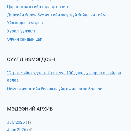
Цэрэг стратегийн гадаад орчин
Дэлхийн болон бүс нутгийн аюулгүй байдлын тойм
Үйл явдлын мэдээ
Хурал, уулзалт
Элчин сайдын цаг
СҮҮЛД НЭМЭГДСЭН
“Стратегийн судалгаа” сэтгүүл 100 дахь дугаараа өлгийдөн
авлаа
Номын нээлтийн ёслолын үйл ажиллагаа боллоо
МЭДЭЭНИЙ АРХИВ
July 2026
(1)
June 2026
(4)