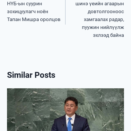
НҮБ-ын суурин
шинэ үеийн агаарын
зохицуулагч ноён
довтолгооноос
Тапан Мишра оролцов
хамгаалах радар,
пуужин нийлүүлж
эхлээд байна
Similar Posts