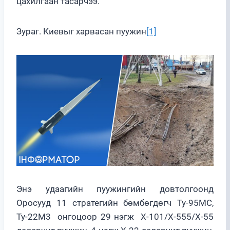
цахилгаан тасарчээ.
Зураг. Киевыг харвасан пуужин
[1]
Энэ удаагийн пуужингийн довтолгоонд
Оросууд 11 стратегийн бөмбөгдөгч Ту-95МС,
Ту-22М3 онгоцоор 29 нэгж Х-101/Х-555/Х-55