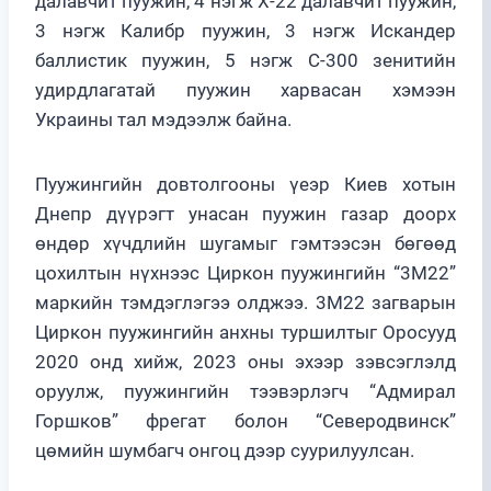
далавчит пуужин, 4 нэгж Х-22 далавчит пуужин,
3 нэгж Калибр пуужин, 3 нэгж Искандер
баллистик пуужин, 5 нэгж С-300 зенитийн
удирдлагатай пуужин харвасан хэмээн
Украины тал мэдээлж байна.
Пуужингийн довтолгооны үеэр Киев хотын
Днепр дүүрэгт унасан пуужин газар доорх
өндөр хүчдлийн шугамыг гэмтээсэн бөгөөд
цохилтын нүхнээс Циркон пуужингийн “3M22”
маркийн тэмдэглэгээ олджээ. 3M22 загварын
Циркон пуужингийн анхны туршилтыг Оросууд
2020 онд хийж, 2023 оны эхээр зэвсэглэлд
оруулж, пуужингийн тээвэрлэгч “Адмирал
Горшков” фрегат болон “Северодвинск”
цөмийн шумбагч онгоц дээр суурилуулсан.