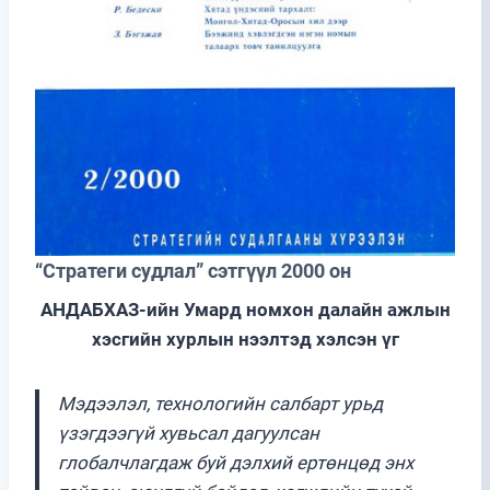
“Стратеги судлал” сэтгүүл 2000 он
АНДАБХАЗ-ийн Умард номхон далайн ажлын
хэсгийн хурлын нээлтэд хэлсэн үг
Мэдээлэл, технологийн салбарт урьд
үзэгдээгүй хувьсал дагуулсан
глобалчлагдаж буй дэлхий ертөнцөд энх