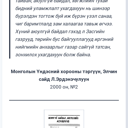
тайван, аюулгүй байдал, хөгжлийн тухай
бидний уламжлалт ухагдахуун нь шинээр
бүрэлдэн тогтож буй иж бүрэн үзэл санаа,
чиг баримтлалд зам халаагаа тавьж өгчээ.
Хүний аюулгүй байдал гэхэд л Засгийн
газрууд, төрийн бус байгууллагууд иргэний
нийгмийн анхаарлыг газар сайгүй татсан,
зонхилох ухагдахуун болж байна.
Монголын Үндэсний хорооны тэргүүн, Элчин
сайд Л.Эрдэнэчулуун
2000 он, №2