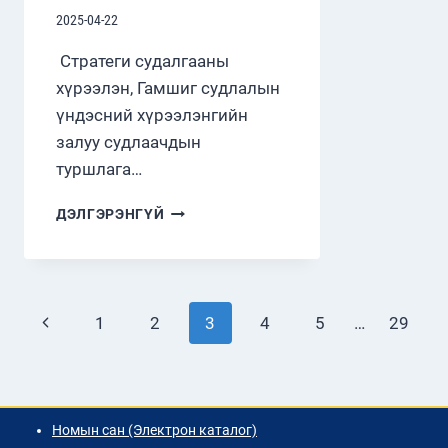
2025-04-22
Стратеги судалгааны
хүрээлэн, Гамшиг судлалын
үндэсний хүрээлэнгийн
залуу судлаачдын
туршлага…
ЗАЛУУ
ДЭЛГЭРЭНГҮЙ
СУДЛААЧДЫН
ТУРШЛАГА
СОЛИЛЦОХ
УУЛЗАЛТ
Page
БОЛОВ
Previous
1
2
3
4
5
…
29
navigation
Page
Номын сан (Электрон каталог)