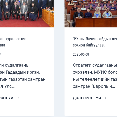
ЗОХИОН
БАЙГУУЛНА
ан хурал зохион
“ЕХ-ны Элчин сайдын ле
лаа
зохион байгуулав.
4
2025-05-08
ги судалгааны
Стратеги судалгааны
эн Гадаадын иргэн,
хүрээлэн, МУИС боло
тын газартай хамтран
ны төлөөлөгчийн га
л Улс…
хамтран “Европын…
ХАМТАРСАН
“ЕХ-
РЭНГҮЙ
ДЭЛГЭРЭНГҮЙ
ХУРАЛ
НЫ
ЗОХИОН
ЭЛЧИН
БАЙГУУЛЛАА
САЙДЫ