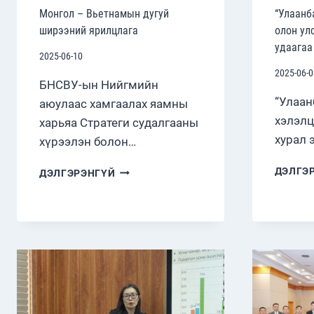
Монгол – Вьетнамын дугуй
“Улаанб
ширээний ярилцлага
олон ул
удаагаа
2025-06-10
2025-06-0
БНСВУ-ын Нийгмийн
“Улаан
аюулаас хамгаалах яамны
хэлэлц
харьяа Стратеги судалгааны
хурал 
хүрээлэн болон…
МОНГОЛ
ДЭЛГЭ
ДЭЛГЭРЭНГҮЙ
–
ВЬЕТНАМЫН
ДУГУЙ
ШИРЭЭНИЙ
ЯРИЛЦЛАГА