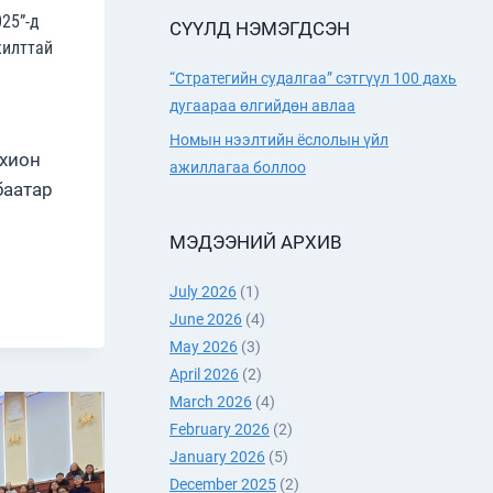
25”-д
СҮҮЛД НЭМЭГДСЭН
жилттай
“Стратегийн судалгаа” сэтгүүл 100 дахь
дугаараа өлгийдөн авлаа
Номын нээлтийн ёслолын үйл
охион
ажиллагаа боллоо
баатар
МЭДЭЭНИЙ АРХИВ
July 2026
(1)
ААТАР
Н-2025”-
June 2026
(4)
May 2026
(3)
April 2026
(2)
March 2026
(4)
ЛӨЛ
February 2026
(2)
ТТАЙ
ЛОО
January 2026
(5)
December 2025
(2)