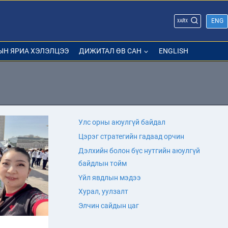
ENG
ХАЙХ
ЫН ЯРИА ХЭЛЭЛЦЭЭ
ДИЖИТАЛ ӨВ САН
ENGLISH
Улс орны аюулгүй байдал
Цэрэг стратегийн гадаад орчин
Дэлхийн болон бүс нутгийн аюулгүй
байдлын тойм
Үйл явдлын мэдээ
Хурал, уулзалт
Элчин сайдын цаг