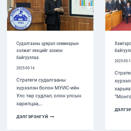
Судалгааны цуврал семинарын
Хамтарс
ээлжит лекцийг зохион
байгуул
байгууллаа
2025-05-1
2025-05-14
Страте
Стратеги судалгааны
хүрээл
хүрээлэн болон МУИС-ийн
харьяа
Улс төр судлал, олон улсын
“Монго
харилцаа,…
ДЭЛГЭ
СУДАЛГААНЫ
ДЭЛГЭРЭНГҮЙ
ЦУВРАЛ
СЕМИНАРЫН