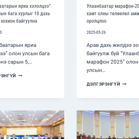
аатарын яриа хэлэлцээ”
Улаанбаатар марафон-20
сын бага хурлыг 10 дахь
хамт олны төлөөлөл ам
 зохион байгуулна
оролцлоо
3
2025-05-26
баатарын яриа
Арав дахь жилдээ з
ээ” олон улсын бага
байгуулж буй “Улаан
энэ сарын 5,…
марафон 2025” олон
улсын…
“УЛААНБААТАРЫН
РЭНГҮЙ
ЯРИА
УЛААНБ
ДЭЛГЭРЭНГҮЙ
ХЭЛЭЛЦЭЭ”
МАРАФО
ОЛОН
Д
УЛСЫН
ХАМТ
БАГА
ОЛНЫ
ХУРЛЫГ
ТӨЛӨӨ
10
АМЖИЛ
ДАХЬ
ОРОЛЦ
УДААГАА