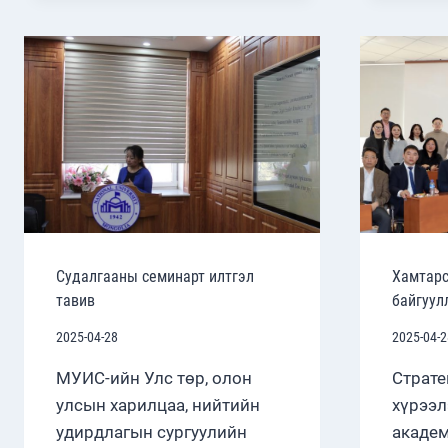
ЭЭЛЖИТ
ЛЕКЦИЙГ
ЗОХИОН
БАЙГУУЛЛАА
Судалгааны семинарт илтгэл
Хамтарс
тавив
байгуул
2025-04-28
2025-04-2
МУИС-ийн Улс төр, олон
Страте
улсын харилцаа, нийтийн
хүрээл
удирдлагын сургуулийн
академ