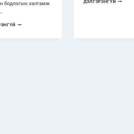
ДЭЛГЭРЭНГҮЙ
н бодлогын залгамж
ЫН
…
ГИШҮҮ
Ч.АНАР
ХАМТАРСАН
РЭНГҮЙ
ЗОЧИЛ
ХЭЛЭЛЦҮҮЛЭГ
ЗОХИОН
БАЙГУУЛЛАА