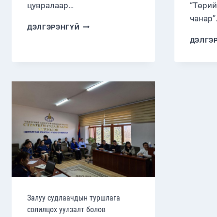
цувралаар…
“Төрий
чанар”
СУДАЛГААНЫ
ДЭЛГЭРЭНГҮЙ
СЕМИНАРТ
ДЭЛГЭ
ИЛТГЭЛ
ТАВИВ
Залуу судлаачдын туршлага
солилцох уулзалт болов