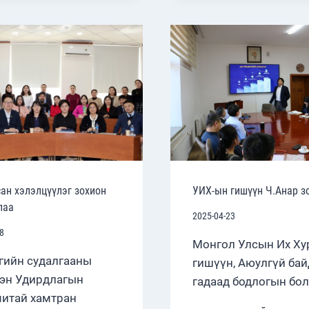
ЛЕКЦ”
ЗОХИО
БАЙГУУ
ан хэлэлцүүлэг зохион
УИХ-ын гишүүн Ч.Анар з
лаа
2025-04-23
8
Монгол Улсын Их Х
гийн судалгааны
гишүүн, Аюулгүй бай
эн Удирдлагын
гадаад бодлогын бо
итай хамтран
УИХ-