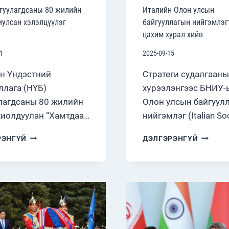
гуулагдсаны 80 жилийн
Италийн Олон улсын
иулсан хэлэлцүүлэг
байгууллагын нийгэмлэг
цахим хурал хийв
1
2025-09-15
н Үндэстний
Стратеги судалгааны
ллага (НҮБ)
хүрээлэнгээс БНИУ-
лагдсаны 80 жилийн
Олон улсын байгуул
хиолдуулан “Хамтдаа…
нийгэмлэг (Italian So
НҮБ
ИТАЛИЙ
РЭНГҮЙ
ДЭЛГЭРЭНГҮЙ
БАЙГУУЛАГДСАНЫ
ОЛОН
80
УЛСЫН
ЖИЛИЙН
БАЙГУУ
ОЙД
НИЙГЭМ
ЗОРИУЛСАН
ЦАХИМ
ХЭЛЭЛЦҮҮЛЭГ
ХУРАЛ
БОЛЛОО
ХИЙВ