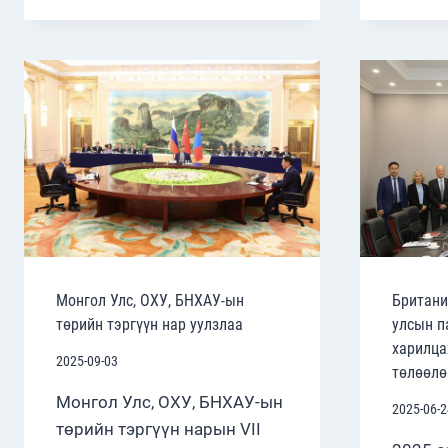
ФОРУМЫН
13
ДУГААР
УУЛЗАЛТ
БОЛЛОО
Монгол Улс, ОХУ, БНХАУ-ын
Британи
төрийн тэргүүн нар уулзлаа
улсын п
харилца
2025-09-03
төлөөлө
Монгол Улс, ОХУ, БНХАУ-ын
2025-06-2
төрийн тэргүүн нарын VII