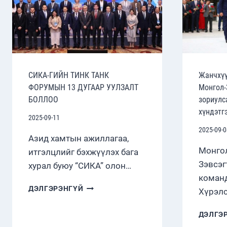
CИКA-ГИЙН ТИНК ТАНК
Жанчхүү
ФОРУМЫН 13 ДУГААР УУЛЗАЛТ
Монгол-
БОЛЛОО
зориулс
хүндэтгэ
2025-09-11
2025-09-0
Азид хамтын ажиллагаа,
Монгол
итгэлцлийг бэхжүүлэх бага
Зэвсэг
хурал буюу “CИКA” олон…
команд
CИКA-
ДЭЛГЭРЭНГҮЙ
Хүрэлс
ГИЙН
ТИНК
ДЭЛГЭ
ТАНК