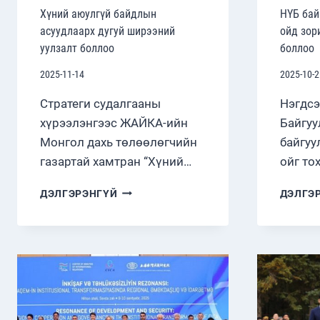
Хүний аюулгүй байдлын
НҮБ бай
асуудлаарх дугуй ширээний
ойд зор
уулзалт боллоо
боллоо
2025-11-14
2025-10-2
Стратеги судалгааны
Нэгдсэ
хүрээлэнгээс ЖАЙКА-ийн
Байгуу
Монгол дахь төлөөлөгчийн
байгуу
газартай хамтран “Хүний…
ойг то
ХҮНИЙ
ДЭЛГЭРЭНГҮЙ
ДЭЛГЭ
АЮУЛГҮЙ
БАЙДЛЫН
АСУУДЛААРХ
ДУГУЙ
ШИРЭЭНИЙ
УУЛЗАЛТ
БОЛЛОО