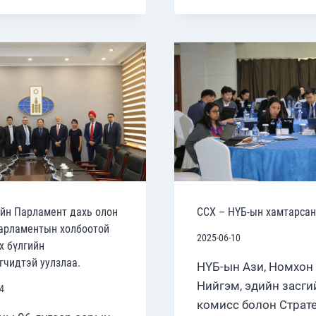
БОЛЛО
БАЙРЛАХ
МОНГОЛ-
ЗӨВЛӨЛТИЙН
ДАЙЧДАД
ЗОРИУЛСАН
ДУРСГАЛЫН
ХӨШӨӨНД
ХҮНДЭТГЭЛ
ҮЗҮҮЛЖ,
ЦЭЦЭГ
ӨРГӨЛӨӨ.
йн Парламент дахь олон
ССХ – НҮБ-ын хамтарсан
арламентын холбоотой
2025-06-10
х бүлгийн
гчидтэй уулзлаа.
НҮБ-ын Ази, Номхон
Нийгэм, эдийн засги
4
комисс болон Страт