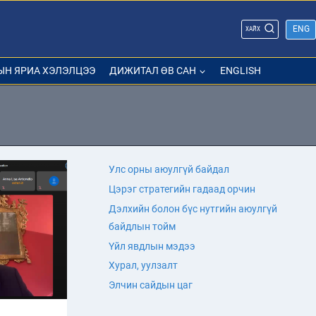
ENG
ХАЙХ
ЫН ЯРИА ХЭЛЭЛЦЭЭ
ДИЖИТАЛ ӨВ САН
ENGLISH
Улс орны аюулгүй байдал
Цэрэг стратегийн гадаад орчин
Дэлхийн болон бүс нутгийн аюулгүй
байдлын тойм
Үйл явдлын мэдээ
Хурал, уулзалт
Элчин сайдын цаг