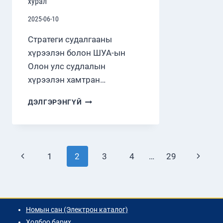
хурал
2025-06-10
Стратеги судалгааны
хүрээлэн болон ШУА-ын
Олон улс судлалын
хүрээлэн хамтран…
МОНГОЛ-
ДЭЛГЭРЭНГҮЙ
ОРОСЫН
СУДЛААЧДЫН
БАГА
ХУРАЛ
Page
Previous
Next
1
2
3
4
…
29
navigation
Page
Page
Номын сан (Электрон каталог)
Холбоо барих