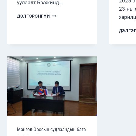
2025 о
уулзалт Бээжинд…
23-ны 
МОНГОЛ
ДЭЛГЭРЭНГҮЙ
харил
УЛС,
ОХУ,
ДЭЛГЭ
БНХАУ-
ЫН
ТӨРИЙН
ТЭРГҮҮН
НАР
УУЛЗЛАА
Монгол-Оросын судлаачдын бага