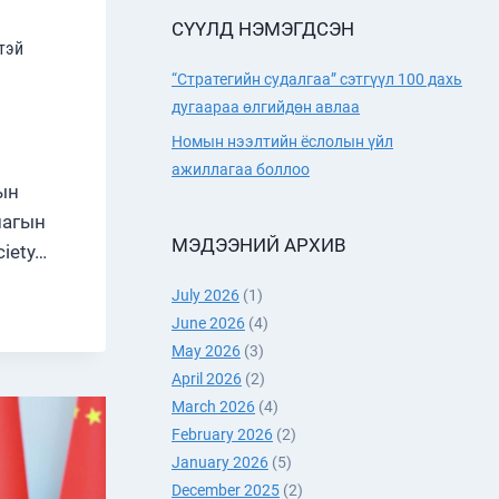
СҮҮЛД НЭМЭГДСЭН
тэй
“Стратегийн судалгаа” сэтгүүл 100 дахь
дугаараа өлгийдөн авлаа
Номын нээлтийн ёслолын үйл
ажиллагаа боллоо
ын
лагын
МЭДЭЭНИЙ АРХИВ
ciety…
July 2026
(1)
Н
June 2026
(4)
May 2026
(3)
ЛЛАГЫН
April 2026
(2)
ЛЭГТЭЙ
March 2026
(4)
February 2026
(2)
January 2026
(5)
December 2025
(2)