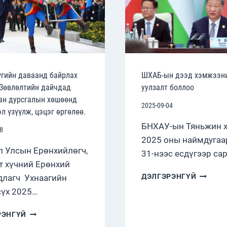
гийн даваанд байрлах
ШХАБ-ын дээд хэмжээн
Зөвлөлтийн дайчдад
уулзалт боллоо
ан дурсгалын хөшөөнд
2025-09-04
л үзүүлж, цэцэг өргөлөө.
БНХАУ-ын Тяньжин 
8
2025 оны наймдугаа
 Улсын Ерөнхийлөгч,
31-нээс есдүгээр са
т хүчний Ерөнхий
ШХАБ-
ДЭЛГЭРЭНГҮЙ
лагч Ухнаагийн
ЫН
үх 2025…
ДЭЭД
ХЭМЖЭ
ЖАНЧХҮҮГИЙН
РЭНГҮЙ
УУЛЗАЛ
ДАВААНД