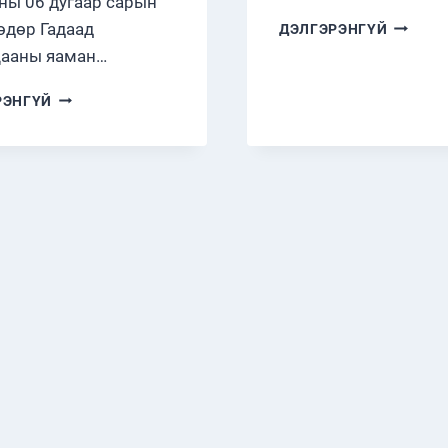
ны 06 дугаар сарын
ССХ
өдөр Гадаад
ДЭЛГЭРЭНГҮЙ
–
цааны яаман…
НҮБ-
ЫН
БРИТАНИЙН
РЭНГҮЙ
ХАМТАР
ПАРЛАМЕНТ
СУРГАЛ
ДАХЬ
ОЛОН
УЛСЫН
ПАРЛАМЕНТЫН
ХОЛБООТОЙ
ХАРИЛЦАХ
БҮЛГИЙН
ТӨЛӨӨЛӨГЧИДТЭЙ
УУЛЗЛАА.