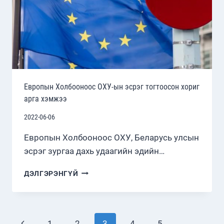
Европын Холбооноос ОХУ-ын эсрэг тогтоосон хориг
арга хэмжээ
2022-06-06
Европын Холбооноос ОХУ, Беларусь улсын
эсрэг зургаа дахь удаагийн эдийн…
ЕВРОПЫН
ДЭЛГЭРЭНГҮЙ
ХОЛБООНООС
ОХУ-
ЫН
ЭСРЭГ
Page
Previous
1
2
3
4
5
…
ТОГТООСОН