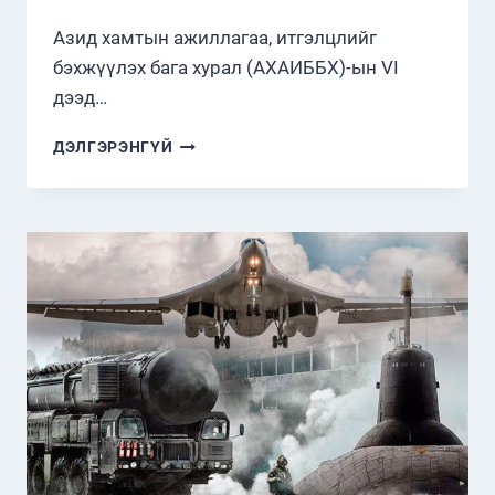
Азид хамтын ажиллагаа, итгэлцлийг
бэхжүүлэх бага хурал (АХАИББХ)-ын VI
дээд…
АЗИД
ДЭЛГЭРЭНГҮЙ
ХАМТЫН
АЖИЛЛАГАА,
ИТГЭЛЦЛИЙГ
БЭХЖҮҮЛЭХ
БАГА
ХУРЛЫН
VI
ДЭЭД
ХЭМЖЭЭНИЙ
УУЛЗАЛТ
БОЛЖ
ӨНДӨРЛӨЛӨӨ