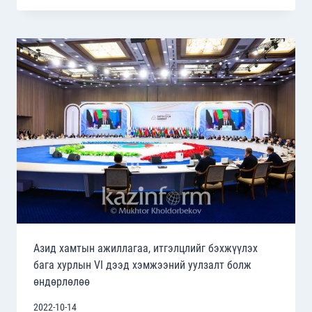
ТӨРИЙН
ТЭРГҮҮН
НАР
БАЙГАЛИЙН
ХИЙН
АСУУДЛААР
САНАЛ
СОЛИЛЦОВ
Азид хамтын ажиллагаа, итгэлцлийг бэхжүүлэх
бага хурлын VI дээд хэмжээний уулзалт болж
өндөрлөлөө
2022-10-14