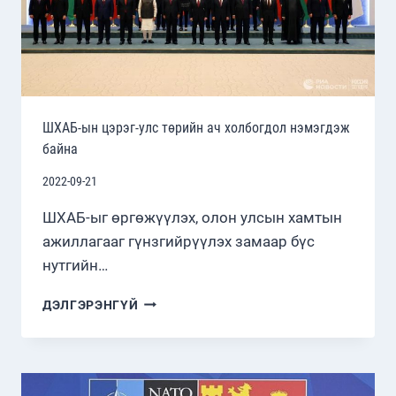
ШХАБ-ын цэрэг-улс төрийн ач холбогдол нэмэгдэж
байна
2022-09-21
ШХАБ-ыг өргөжүүлэх, олон улсын хамтын
ажиллагааг гүнзгийрүүлэх замаар бүс
нутгийн…
ШХАБ-
ДЭЛГЭРЭНГҮЙ
ЫН
ЦЭРЭГ-
УЛС
ТӨРИЙН
АЧ