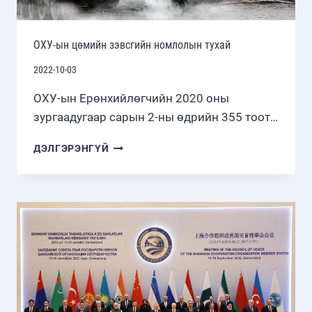
ОХУ-ын цөмийн зэвсгийн номлолын тухай
2022-10-03
ОХУ-ын Ерөнхийлөгчийн 2020 оны
зургаадугаар сарын 2-ны өдрийн 355 тоот…
ОХУ-
ДЭЛГЭРЭНГҮЙ
ЫН
ЦӨМИЙН
ЗЭВСГИЙН
НОМЛОЛЫН
ТУХАЙ