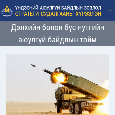
Skip
to
content
Дэлхийн болон бүс нутгийн
аюулгүй байдлын тойм