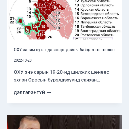
ОХУ зарим нутаг дэвсгэрт дайны байдал тогтоолоо
2022-10-20
ОХУ энэ сарын 19-20-нд шилжих шөнөөс
эхлэн Оросын бүрэлдэхүүнд саяхан…
ОХУ
ДЭЛГЭРЭНГҮЙ
ЗАРИМ
НУТАГ
ДЭВСГЭРТ
ДАЙНЫ
БАЙДАЛ
ТОГТООЛОО