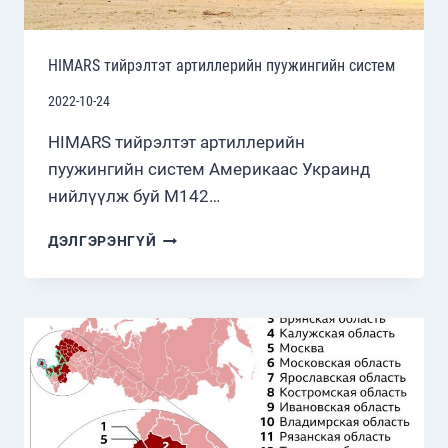
HIMARS тийрэлтэт артиллерийн пуужингийн систем
2022-10-24
HIMARS тийрэлтэт артиллерийн
пуужингийн систем Америкаас Украинд
нийлүүлж буй M142…
HIMARS
ДЭЛГЭРЭНГҮЙ
ТИЙРЭЛТЭТ
АРТИЛЛЕРИЙН
ПУУЖИНГИЙН
СИСТЕМ