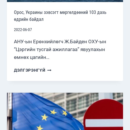
Орос, Украины зэвсэгт мөргөлдөөний 103 дахь
өдрийн байдал
2022-06-07
АНУ-ын Ерөнхийлөгч Ж.Байден ОХУ-ын
“Цэргийн тусгай ажиллагаа” явуулахын
өмнөх цагийн…
ОРОС,
ДЭЛГЭРЭНГҮЙ
УКРАИНЫ
ЗЭВСЭГТ
МӨРГӨЛДӨӨНИЙ
103
ДАХЬ
ӨДРИЙН
БАЙДАЛ