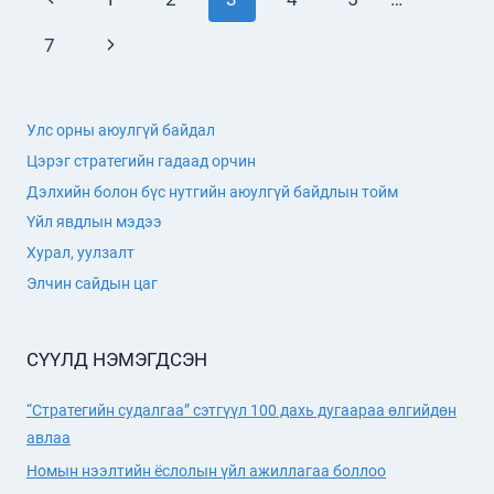
ХОРИГ
navigation
Page
Next
7
АРГА
ХЭМЖЭЭ
Page
Улс орны аюулгүй байдал
Цэрэг стратегийн гадаад орчин
Дэлхийн болон бүс нутгийн аюулгүй байдлын тойм
Үйл явдлын мэдээ
Хурал, уулзалт
Элчин сайдын цаг
СҮҮЛД НЭМЭГДСЭН
“Стратегийн судалгаа” сэтгүүл 100 дахь дугаараа өлгийдөн
авлаа
Номын нээлтийн ёслолын үйл ажиллагаа боллоо