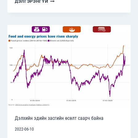
ДЭЛГЭРЭНГҮЙ
ГИЙН
ДЭЭД
ХЭМЖЭЭНИЙ
УУЛЗАЛТЫН
ТАЛААР
Дэлхийн эдийн засгийн өсөлт саарч байна
2022-06-10