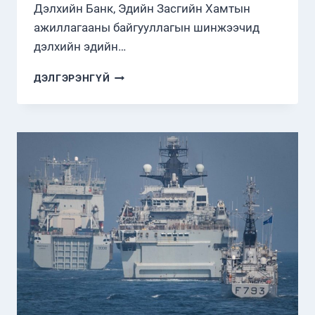
Дэлхийн Банк, Эдийн Засгийн Хамтын
ажиллагааны байгууллагын шинжээчид
дэлхийн эдийн…
ДЭЛХИЙН
ДЭЛГЭРЭНГҮЙ
ЭДИЙН
ЗАСГИЙН
ӨСӨЛТ
СААРЧ
БАЙНА