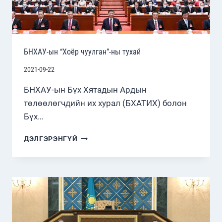
БНХАУ-ын “Хоёр чуулган”-ны тухай
2021-09-22
БНХАУ-ын Бүх Хятадын Ардын
төлөөлөгчдийн их хурал (БХАТИХ) болон
Бүх…
БНХАУ-
ДЭЛГЭРЭНГҮЙ
ЫН
“ХОЁР
ЧУУЛГАН”-
НЫ
ТУХАЙ