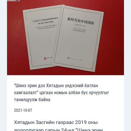
ШИМТЭН
УНШААРАЙ
“Шинэ эрин дэх Хятадын үндэсний батлан
хамгаалалт” цагаан номын албан бус орчуулгыг
танилцуулж байна
2021-10-07
Хятадын Засгийн газраас 2019 оны
долоодугаар сарын 24-нд “Шинэ эрин…