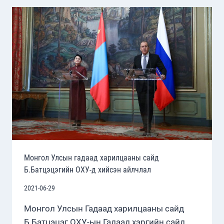
ИЛГЭЭЛТИЙН
ХУРААНГУЙ
Монгол Улсын гадаад харилцааны сайд
Б.Батцэцэгийн ОХУ-д хийсэн айлчлал
2021-06-29
Монгол Улсын Гадаад харилцааны сайд
Б.Батцэцэг ОХУ-ын Гадаад хэргийн сайд…