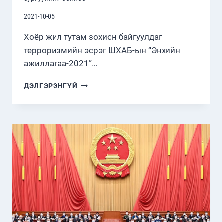
2021-10-05
Хоёр жил тутам зохион байгуулдаг
терроризмийн эсрэг ШХАБ-ын “Энхийн
ажиллагаа-2021”…
“ЭНХИЙН
ДЭЛГЭРЭНГҮЙ
АЖИЛЛАГАА-2021”
ХАМТАРСАН
ЦЭРГИЙН
СУРГУУЛИЛТ
БОЛЛОО