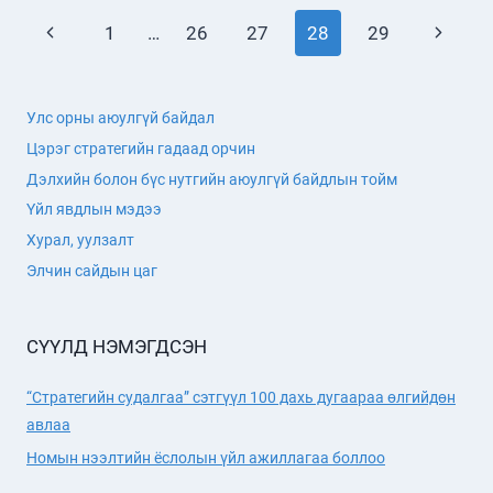
НИЙГМИЙГ
Page
Previous
Next
1
…
26
27
28
29
ХӨГЖҮҮЛЭХ
XIV
navigation
Page
Page
ТАВАН
ЖИЛИЙН
Улс орны аюулгүй байдал
ТӨЛӨВЛӨГӨӨ
БАТЛАГДАВ
Цэрэг стратегийн гадаад орчин
Дэлхийн болон бүс нутгийн аюулгүй байдлын тойм
Үйл явдлын мэдээ
Хурал, уулзалт
Элчин сайдын цаг
СҮҮЛД НЭМЭГДСЭН
“Стратегийн судалгаа” сэтгүүл 100 дахь дугаараа өлгийдөн
авлаа
Номын нээлтийн ёслолын үйл ажиллагаа боллоо