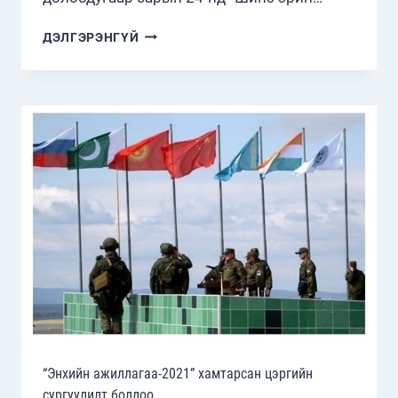
“ШИНЭ
ДЭЛГЭРЭНГҮЙ
ЭРИН
ДЭХ
ХЯТАДЫН
ҮНДЭСНИЙ
БАТЛАН
ХАМГААЛАЛТ”
ЦАГААН
НОМЫН
АЛБАН
БУС
ОРЧУУЛГЫГ
ТАНИЛЦУУЛЖ
БАЙНА
“Энхийн ажиллагаа-2021” хамтарсан цэргийн
сургуулилт боллоо