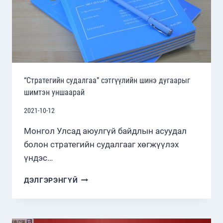
“Стратегийн судалгаа” сэтгүүлийн шинэ дугаарыг
шимтэн уншаарай
2021-10-12
Монгол Улсад аюулгүй байдлын асуудал
болон стратегийн судалгааг хөгжүүлэх
үндэс…
“СТРАТЕГИЙН
ДЭЛГЭРЭНГҮЙ
СУДАЛГАА”
СЭТГҮҮЛИЙН
ШИНЭ
ДУГААРЫГ