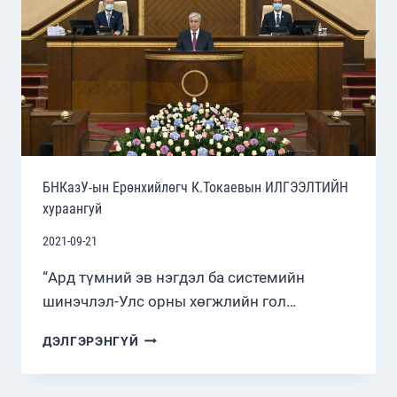
БНКазУ-ын Ерөнхийлөгч К.Токаевын ИЛГЭЭЛТИЙН
хураангуй
2021-09-21
“Ард түмний эв нэгдэл ба системийн
шинэчлэл-Улс орны хөгжлийн гол…
БНКАЗУ-
ДЭЛГЭРЭНГҮЙ
ЫН
ЕРӨНХИЙЛӨГЧ
К.ТОКАЕВЫН