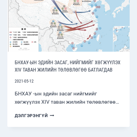
БНХАУ-ЫН ЭДИЙН ЗАСАГ, НИЙГМИЙГ ХӨГЖҮҮЛЭХ
XIV ТАВАН ЖИЛИЙН ТӨЛӨВЛӨГӨӨ БАТЛАГДАВ
2021-05-12
БНХАУ -ын эдийн засаг нийгмийг
хөгжүүлэх XIV таван жилийн төлөвлөгөө…
БНХАУ-
ДЭЛГЭРЭНГҮЙ
ЫН
ЭДИЙН
ЗАСАГ,