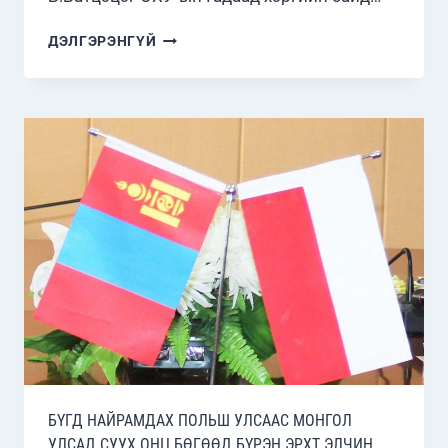
МОНГОЛ
ДЭЛГЭРЭНГҮЙ
УЛСЫН
ГАДААД
ХАРИЛЦААНЫ
САЙД
Б.БАТЦЭЦЭГИЙН
ОХУ-
Д
ХИЙСЭН
АЙЛЧЛАЛ
БҮГД НАЙРАМДАХ ПОЛЬШ УЛСААС МОНГОЛ
УЛСАД СУУХ ОНЦ БӨГӨӨД БҮРЭН ЭРХТ ЭЛЧИН