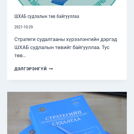
ШХАБ судлалын төв байгууллаа
2021-10-29
Стратеги судалгааны хүрээлэнгийн дэргэд
ШХАБ судлалын төвийг байгууллаа. Тус
төв…
ШХАБ
ДЭЛГЭРЭНГҮЙ
СУДЛАЛЫН
ТӨВ
БАЙГУУЛЛАА