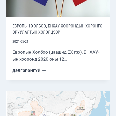
БОЙКОГ
ХҮЛЭЭН
АВЧ
УУЛЗАВ
ЕВРОПЫН ХОЛБОО, БНХАУ ХООРОНДЫН ХӨРӨНГӨ
ОРУУЛАЛТЫН ХЭЛЭЛЦЭЭР
2021-05-21
Европын Холбоо (цаашид ЕХ гэх), БНХАУ-
ын хооронд 2020 оны 12…
ЕВРОПЫН
ДЭЛГЭРЭНГҮЙ
ХОЛБОО,
БНХАУ
ХООРОНДЫН
ХӨРӨНГӨ
ОРУУЛАЛТЫН
ХЭЛЭЛЦЭЭР