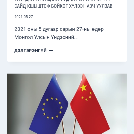
САЙД КШЫШТОФ БОЙКОГ ХҮЛЭЭН АВЧ УУЛЗАВ
2021-05-27
2021 оны 5 дугаар сарын 27-ны өдөр
Монгол Улсын Үндэсний…
БҮГД
ДЭЛГЭРЭНГҮЙ
НАЙРАМДАХ
ПОЛЬШ
УЛСААС
МОНГОЛ
УЛСАД
СУУХ
ОНЦ
БӨГӨӨД
БҮРЭН
ЭРХТ
ЭЛЧИН
САЙД
КШЫШТОФ