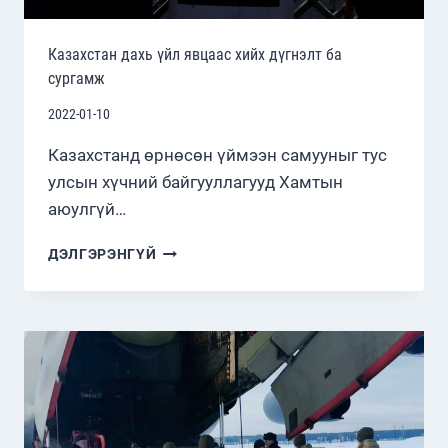
Казахстан дахь үйл явцаас хийх дүгнэлт ба
сургамж
2022-01-10
Казахстанд өрнөсөн үймээн самууныг тус
улсын хүчний байгууллагууд Хамтын
аюулгүй…
КАЗАХСТАН
ДЭЛГЭРЭНГҮЙ
ДАХЬ
ҮЙЛ
ЯВЦААС
ХИЙХ
ДҮГНЭЛТ
БА
СУРГАМЖ