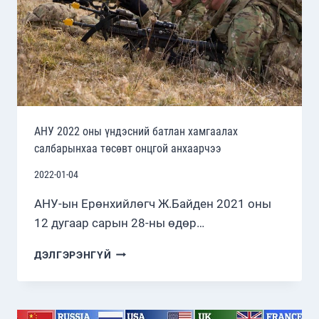
АНУ 2022 оны үндэсний батлан хамгаалах
салбарынхаа төсөвт онцгой анхаарчээ
2022-01-04
АНУ-ын Ерөнхийлөгч Ж.Байден 2021 оны
12 дугаар сарын 28-ны өдөр…
АНУ
ДЭЛГЭРЭНГҮЙ
2022
ОНЫ
ҮНДЭСНИЙ
БАТЛАН