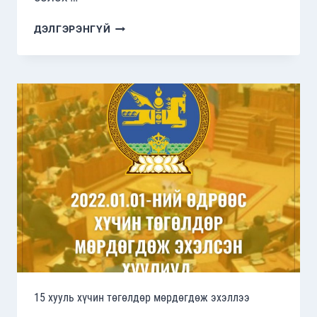
ЦӨМИЙН
ДЭЛГЭРЭНГҮЙ
ЗЭВСЭГТЭЙ
ТАВАН
ГҮРНИЙ
УДИРДАГЧИД
ХАМТАРСАН
МЭДЭГДЭЛ
ГАРГАЛАА
15 хууль хүчин төгөлдөр мөрдөгдөж эхэллээ