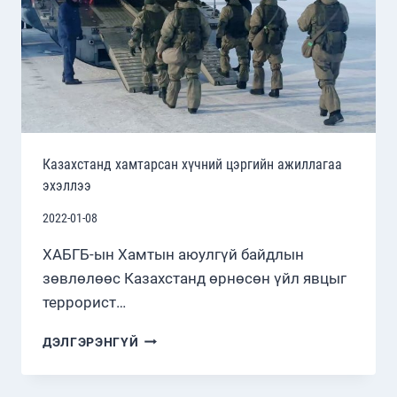
Казахстанд хамтарсан хүчний цэргийн ажиллагаа
эхэллээ
2022-01-08
ХАБГБ-ын Хамтын аюулгүй байдлын
зөвлөлөөс Казахстанд өрнөсөн үйл явцыг
террорист…
КАЗАХСТАНД
ДЭЛГЭРЭНГҮЙ
ХАМТАРСАН
ХҮЧНИЙ
ЦЭРГИЙН