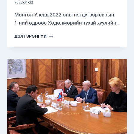
2022-01-03
Монгол Улсад 2022 оны нэгдүгээр сарын
1-ний өдрөөс Хөдөлмөрийн тухай хуулийн…
15
ДЭЛГЭРЭНГҮЙ
ХУУЛЬ
ХҮЧИН
ТӨГӨЛДӨР
МӨРДӨГДӨЖ
ЭХЭЛЛЭЭ