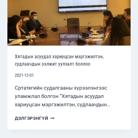
Хятадын асуудал хариуцсан мэргэжилтэн,
судлаачдын ээлжит уулзалт боллоо
2021-12-01
Сртатегийн судалгааны хүрээлэнгээс
уламжлал болгон “Хятадын асуудал
хариуцсан мэргэжилтэн, судлаачдын…
ХЯТАДЫН
ДЭЛГЭРЭНГҮЙ
АСУУДАЛ
ХАРИУЦСАН
МЭРГЭЖИЛТЭН,