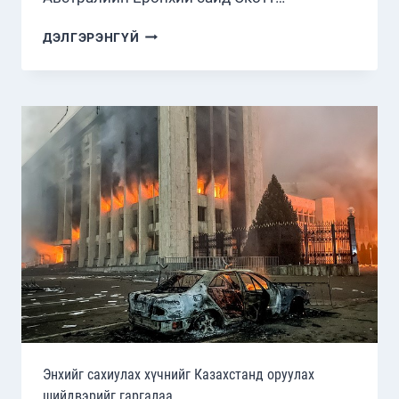
ЯПОН,
ДЭЛГЭРЭНГҮЙ
АВСТРАЛИ
УЛС
БАТЛАН
ХАМГААЛАХ
САЛБАРТ
ХАМТАРНА
Энхийг сахиулах хүчнийг Казахстанд оруулах
шийдвэрийг гаргалаа