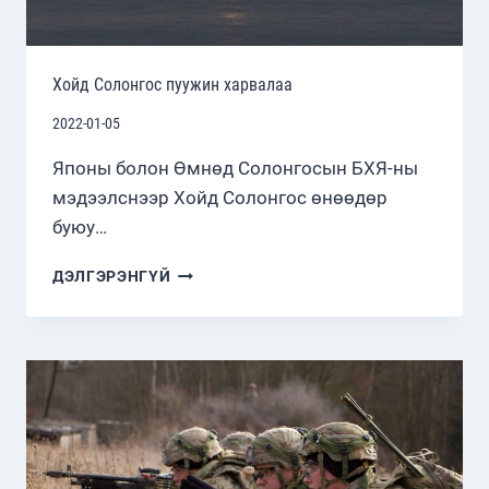
Хойд Солонгос пуужин харвалаа
2022-01-05
Японы болон Өмнөд Солонгосын БХЯ-ны
мэдээлснээр Хойд Солонгос өнөөдөр
буюу…
ХОЙД
ДЭЛГЭРЭНГҮЙ
СОЛОНГОС
ПУУЖИН
ХАРВАЛАА