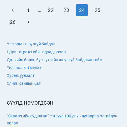
СУДЛААЧДЫН
Page
Previous
1
…
22
23
24
25
ЭЭЛЖИТ
УУЛЗАЛТ
navigation
Page
Next
26
БОЛЛОО
Page
Улс орны аюулгүй байдал
Цэрэг стратегийн гадаад орчин
Дэлхийн болон бүс нутгийн аюулгүй байдлын тойм
Үйл явдлын мэдээ
Хурал, уулзалт
Элчин сайдын цаг
СҮҮЛД НЭМЭГДСЭН
“Стратегийн судалгаа” сэтгүүл 100 дахь дугаараа өлгийдөн
авлаа