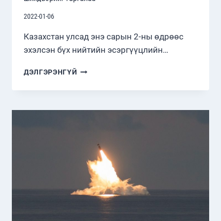
2022-01-06
Казахстан улсад энэ сарын 2-ны өдрөөс
эхэлсэн бүх нийтийн эсэргүүцлийн…
ЭНХИЙГ
ДЭЛГЭРЭНГҮЙ
САХИУЛАХ
ХҮЧНИЙГ
КАЗАХСТАНД
ОРУУЛАХ
ШИЙДВЭРИЙГ
ГАРГАЛАА