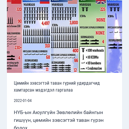
ХАМГААЛАХ
САЛБАРЫНХАА
ТӨСӨВТ
ОНЦГОЙ
АНХААРЧЭЭ
Цөмийн зэвсэгтэй таван гүрний удирдагчид
хамтарсан мэдэгдэл гаргалаа
2022-01-04
НҮБ-ын Аюулгүйн Зөвлөлийн байнгын
гишүүн, цөмийн зэвсэгтэй таван гүрэн
болох …