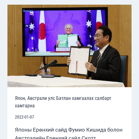
АЖИЛЛАГАА
ЭХЭЛЛЭЭ
Япон, Австрали улс Батлан хамгаалах салбарт
хамтарна
2022-01-07
Японы Ерөнхий сайд Фумио Кишида болон
Австралийн Ерөнхий сайд Скотт…